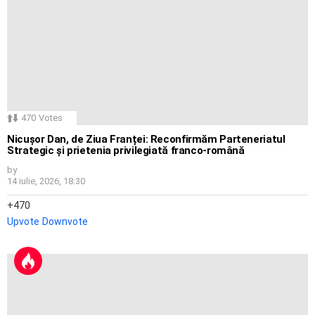
470
Votes
Nicușor Dan, de Ziua Franței: Reconfirmăm Parteneriatul
Strategic și prietenia privilegiată franco-română
by
14 iulie, 2026, 18:30
470
Upvote
Downvote