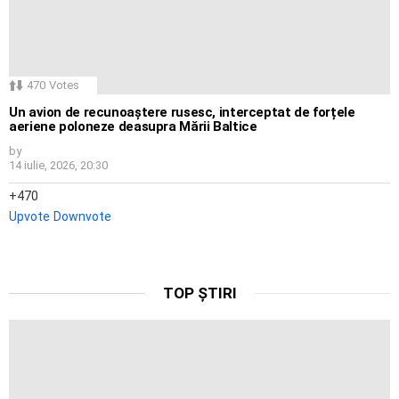
470
Votes
Un avion de recunoaștere rusesc, interceptat de forțele
aeriene poloneze deasupra Mării Baltice
by
14 iulie, 2026, 20:30
470
Upvote
Downvote
TOP ȘTIRI