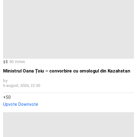
50
Votes
Ministrul Oana Țoiu – convorbire cu omologul din Kazahstan
by
6 august, 2026, 22:30
50
Upvote
Downvote