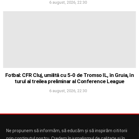
6 august, 2026, 22:30
Fotbal: CFR Cluj, umilită cu 5-0 de Tromso IL, în Gruia, în
turul al treilea preliminar al Conference League
6 august, 2026, 22:30
Ne propunem să informăm, să educăm și să inspirăm cititorii
prin conținutul nostru. Credem în jurnalismul de calitate și în