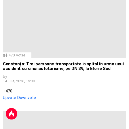
470
Votes
Constanța: Trei persoane transportate la spital în urma unui
accident cu cinci autoturisme, pe DN 39, la Eforie Sud
by
14 iulie, 2026, 19:30
470
Upvote
Downvote