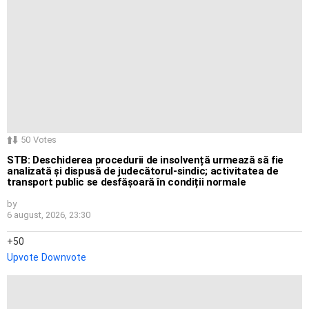
50
Votes
STB: Deschiderea procedurii de insolvență urmează să fie
analizată și dispusă de judecătorul-sindic; activitatea de
transport public se desfășoară în condiții normale
by
6 august, 2026, 23:30
50
Upvote
Downvote