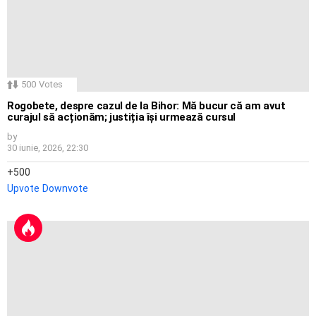
500
Votes
Rogobete, despre cazul de la Bihor: Mă bucur că am avut
curajul să acționăm; justiția își urmează cursul
by
30 iunie, 2026, 22:30
500
Upvote
Downvote