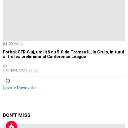
50
Votes
Fotbal: CFR Cluj, umilită cu 5-0 de Tromso IL, în Gruia, în turul
al treilea preliminar al Conference League
by
6 august, 2026, 22:30
50
Upvote
Downvote
DON'T MISS