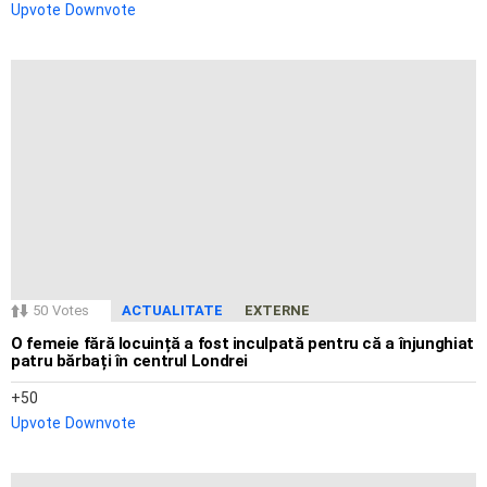
Upvote
Downvote
50
Votes
ACTUALITATE
EXTERNE
O femeie fără locuință a fost inculpată pentru că a înjunghiat
patru bărbați în centrul Londrei
50
Upvote
Downvote