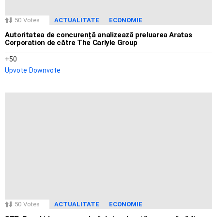
50
Votes
ACTUALITATE
ECONOMIE
Autoritatea de concurență analizează preluarea Aratas
Corporation de către The Carlyle Group
50
Upvote
Downvote
50
Votes
ACTUALITATE
ECONOMIE