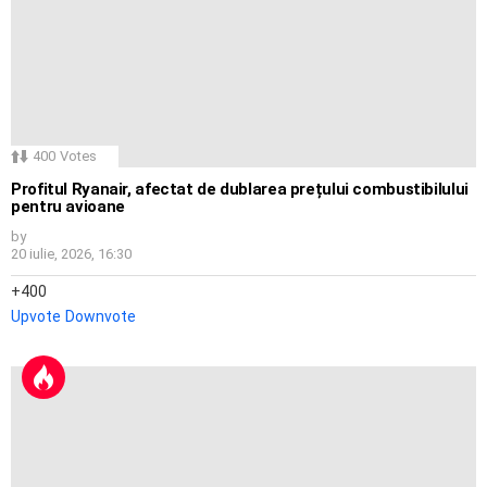
400
Votes
Profitul Ryanair, afectat de dublarea prețului combustibilului
pentru avioane
by
20 iulie, 2026, 16:30
400
Upvote
Downvote