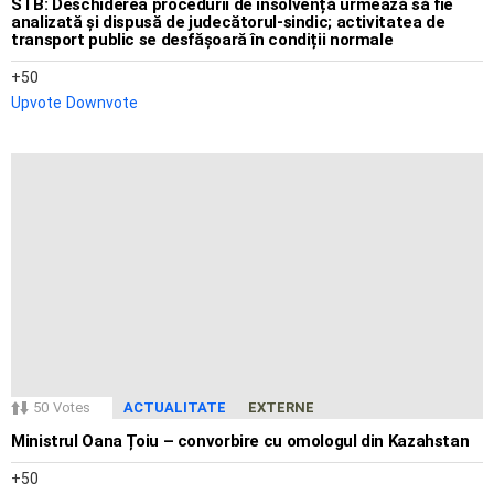
STB: Deschiderea procedurii de insolvență urmează să fie
analizată și dispusă de judecătorul-sindic; activitatea de
transport public se desfășoară în condiții normale
50
Upvote
Downvote
50
Votes
ACTUALITATE
EXTERNE
Ministrul Oana Țoiu – convorbire cu omologul din Kazahstan
50