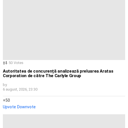
50
Votes
Autoritatea de concurență analizează preluarea Aratas
Corporation de către The Carlyle Group
by
6 august, 2026, 23:30
50
Upvote
Downvote