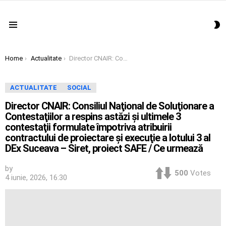
S
Menu
S
You are here:
Home
Actualitate
Director CNAIR: Consiliul Naţional de Soluţionare a Contestaţiilor a respins astăzi şi ultimele 3 contestaţii formulate împotriva atribuirii contractului de proiectare şi execuţie a lotului 3 al DEx Suceava – Siret, proiect SAFE / Ce urmează
ACTUALITATE
SOCIAL
Director CNAIR: Consiliul Naţional de Soluţionare a
Contestaţiilor a respins astăzi şi ultimele 3
contestaţii formulate împotriva atribuirii
contractului de proiectare şi execuţie a lotului 3 al
DEx Suceava – Siret, proiect SAFE / Ce urmează
by
500
Votes
4 iunie, 2026, 16:30