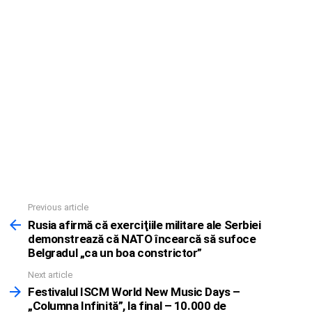
Previous article
See
more
Rusia afirmă că exerciţiile militare ale Serbiei
demonstrează că NATO încearcă să sufoce
Belgradul „ca un boa constrictor”
Next article
Festivalul ISCM World New Music Days –
„Columna Infinită”, la final – 10.000 de