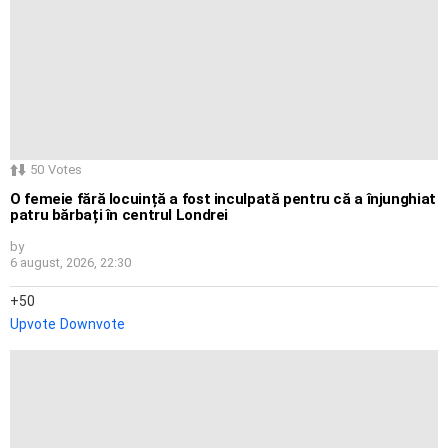
50
Votes
O femeie fără locuință a fost inculpată pentru că a înjunghiat
patru bărbați în centrul Londrei
by
6 august, 2026, 22:30
50
Upvote
Downvote