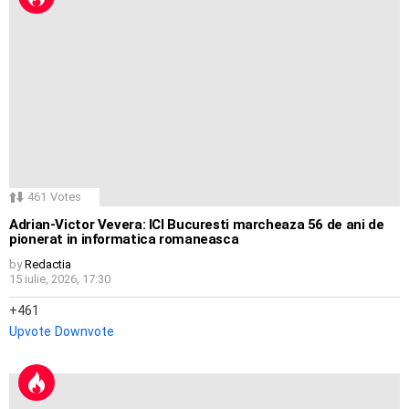
461
Votes
Adrian-Victor Vevera: ICI Bucuresti marcheaza 56 de ani de
pionerat in informatica romaneasca
by
Redactia
15 iulie, 2026, 17:30
461
Upvote
Downvote