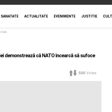
SANATATE
ACTUALITATE
EVENIMENTE
JUSTITIE
CULT
a constrictor”
erbiei demonstrează că NATO încearcă să sufoce
500
Votes