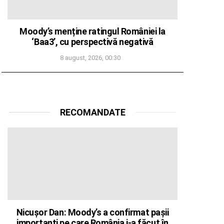
Moody’s menține ratingul României la
‘Baa3’, cu perspectivă negativă
8 august, 2026, 00:30
RECOMANDATE
Nicușor Dan: Moody’s a confirmat pașii
importanți pe care România i-a făcut în