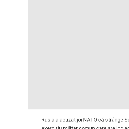
Rusia a acuzat joi NATO că strânge Se
exerciţiu militar comun care are loc a