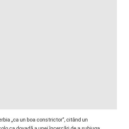
rbia „ca un boa constrictor”, citând un
colo ca dovadă a unei încercări de a subjuga