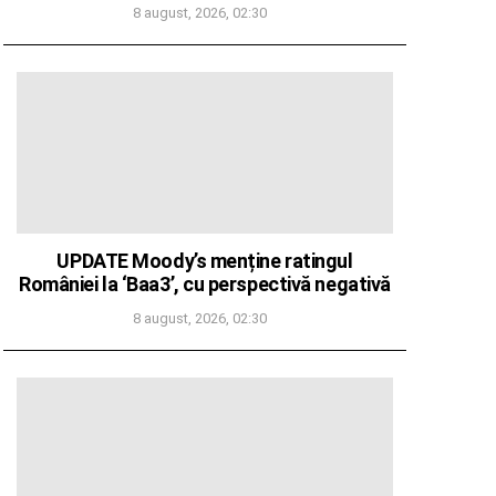
8 august, 2026, 02:30
UPDATE Moody’s menține ratingul
României la ‘Baa3’, cu perspectivă negativă
8 august, 2026, 02:30