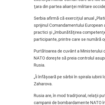
ţara din partea alianţei militare occid
Serbia afirmă că exerciţiul anual „Plat
sprijinul Comandamentului European a
practici şi „îmbunătăţirea competenţei 
participante, printre care se numără
Purtătoarea de cuvânt a Ministerului 
NATO doreşte să preia controlul asupr
Rusia.
„Îi înfăşoară pe sârbii în spirala iubiri
Zaharova.
Rusia are, în mod tradiţional, relaţii 
campanii de bombardamente NATO în t