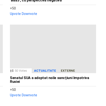
‘Baa3’, cu perspectivă negativă
50
Upvote
Downvote
50
Votes
ACTUALITATE
EXTERNE
Senatul SUA a adoptat noile sancțiuni împotriva
Rusiei
50
Upvote
Downvote