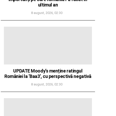
ultimul an
8 august, 2026, 02:30
UPDATE Moody’s menține ratingul
României la ‘Baa3’, cu perspectivă negativă
8 august, 2026, 02:30