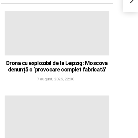
astăz
împot
proie
Suce
urm
Drona cu explozibil de la Leipzig: Moscova
denunță o ‘provocare complet fabricată’
7 august, 2026, 22:30