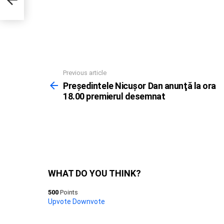
Previous article
See
more
Preşedintele Nicuşor Dan anunţă la ora
18.00 premierul desemnat
WHAT DO YOU THINK?
500
Points
Upvote
Downvote