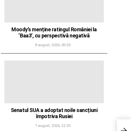
Moody’s menține ratingul României la
‘Baa3’, cu perspectivă negativă
8 august, 2026, 00:30
Senatul SUA a adoptat noile sancțiuni
împotriva Rusiei
Dire
7 august, 2026, 22:30
Solu