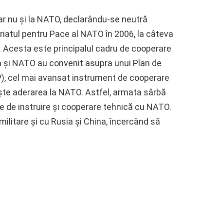
ar nu şi la NATO, declarându-se neutră
eriatul pentru Pace al NATO în 2006, la câteva
 Acesta este principalul cadru de cooperare
ia şi NATO au convenit asupra unui Plan de
AP), cel mai avansat instrument de cooperare
eşte aderarea la NATO. Astfel, armata sârbă
e de instruire şi cooperare tehnică cu NATO.
 militare şi cu Rusia şi China, încercând să