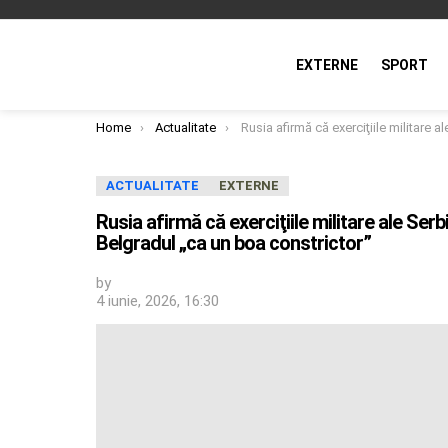
EXTERNE
SPORT
You are here:
Home
Actualitate
Rusia afirmă că exerciţiile militare ale Serbiei demonstrează că NATO încearcă să sufoce Belgradul „ca un bo
ACTUALITATE
EXTERNE
Rusia afirmă că exerciţiile militare ale S
Belgradul „ca un boa constrictor”
by
4 iunie, 2026, 16:30