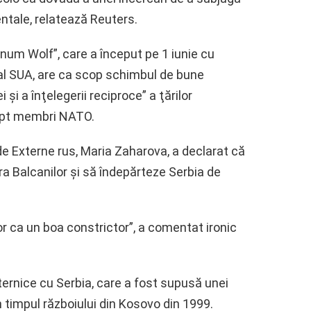
entale, relatează Reuters.
inum Wolf”, care a început pe 1 iunie cu
l SUA, are ca scop schimbul de bune
şi a înţelegerii reciproce” a ţărilor
 opt membri NATO.
de Externe rus, Maria Zaharova, a declarat că
a Balcanilor şi să îndepărteze Serbia de
i lor ca un boa constrictor”, a comentat ironic
puternice cu Serbia, care a fost supusă unei
impul războiului din Kosovo din 1999.