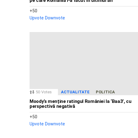
pe care România i-a făcut în ultimul an
50
Upvote
Downvote
50
Votes
ACTUALITATE
POLITICA
Moody’s menține ratingul României la ‘Baa3’, cu
perspectivă negativă
50
Upvote
Downvote