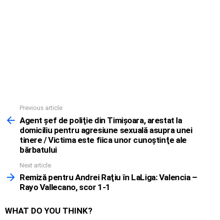
Previous article
See
more
Agent şef de poliţie din Timişoara, arestat la
domiciliu pentru agresiune sexuală asupra unei
tinere / Victima este fiica unor cunoştinţe ale
bărbatului
Next article
Remiză pentru Andrei Raţiu în LaLiga: Valencia –
Rayo Vallecano, scor 1-1
WHAT DO YOU THINK?