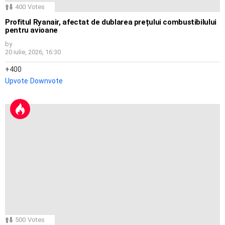
400
Votes
Profitul Ryanair, afectat de dublarea prețului combustibilului
pentru avioane
by
20 iulie, 2026, 16:30
400
Upvote
Downvote
500
Votes