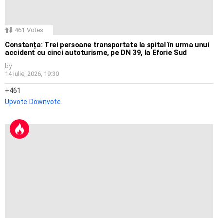
461
Votes
Constanța: Trei persoane transportate la spital în urma unui
accident cu cinci autoturisme, pe DN 39, la Eforie Sud
by
14 iulie, 2026, 19:30
461
Upvote
Downvote