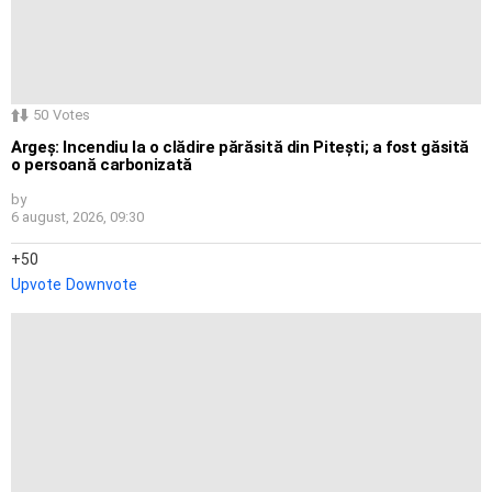
50
Votes
Argeș: Incendiu la o clădire părăsită din Pitești; a fost găsită
o persoană carbonizată
by
6 august, 2026, 09:30
50
Upvote
Downvote