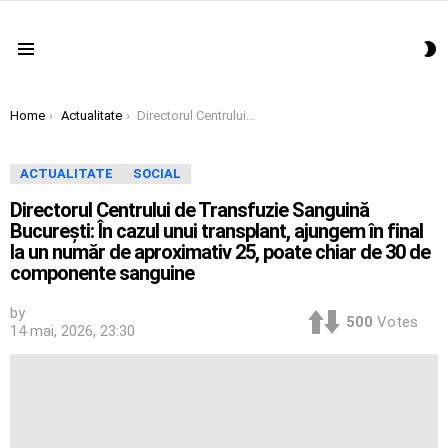
S
Menu
S
You are here:
Home
Actualitate
Directorul Centrului de Transfuzie Sanguină Bucureşti: În cazul unui transplant, ajungem în final la un număr de aproximativ 25, poate chiar de 30 de componente sanguine
ACTUALITATE
SOCIAL
Directorul Centrului de Transfuzie Sanguină
Bucureşti: În cazul unui transplant, ajungem în final
la un număr de aproximativ 25, poate chiar de 30 de
componente sanguine
by
500
Votes
14 mai, 2026, 23:30