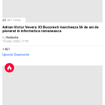
461
Votes
Adrian-Victor Vevera: ICI Bucuresti marcheaza 56 de ani de
pionerat in informatica romaneasca
by
Redactia
15 iulie, 2026, 17:30
461
Upvote
Downvote