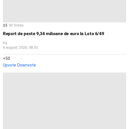
50
Votes
Report de peste 9,34 milioane de euro la Loto 6/49
by
6 august, 2026, 08:30
50
Upvote
Downvote