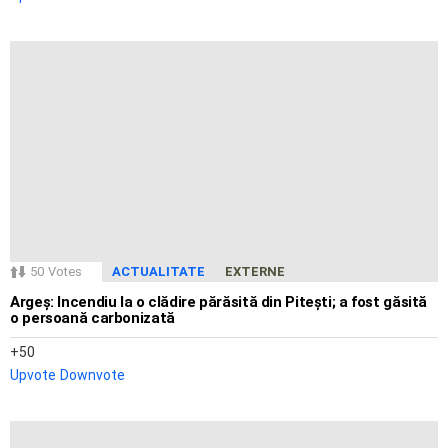
50
Votes
ACTUALITATE
EXTERNE
Argeș: Incendiu la o clădire părăsită din Pitești; a fost găsită
o persoană carbonizată
50
Upvote
Downvote