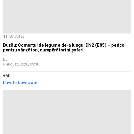
50
Votes
Buzău: Comerțul de legume de-a lungul DN2 (E85) – pericol
pentru vânzători, cumpărători și șoferi
by
6 august, 2026, 09:30
50
Upvote
Downvote