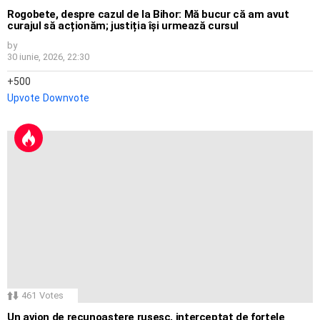
Rogobete, despre cazul de la Bihor: Mă bucur că am avut
curajul să acționăm; justiția își urmează cursul
by
30 iunie, 2026, 22:30
500
Upvote
Downvote
461
Votes
Un avion de recunoaștere rusesc, interceptat de forțele