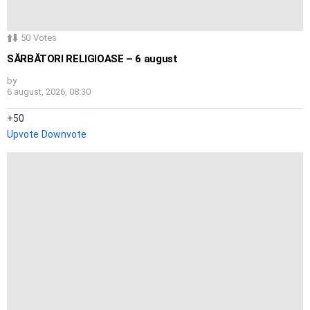
50
Votes
SĂRBĂTORI RELIGIOASE – 6 august
by
6 august, 2026, 08:30
50
Upvote
Downvote