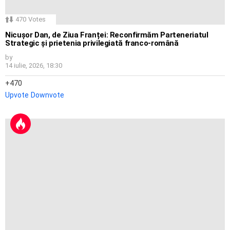
470
Votes
Nicușor Dan, de Ziua Franței: Reconfirmăm Parteneriatul
Strategic și prietenia privilegiată franco-română
by
14 iulie, 2026, 18:30
470
Upvote
Downvote