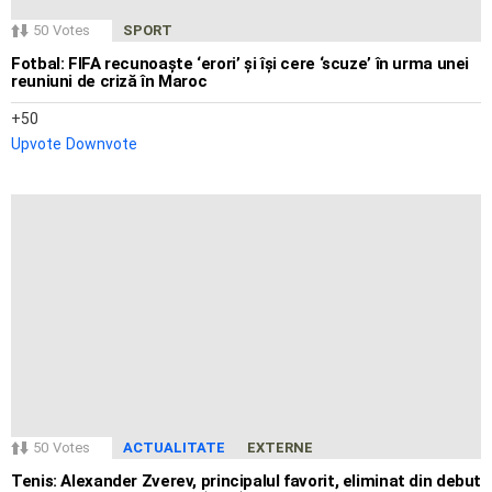
50
Votes
SPORT
Fotbal: FIFA recunoaște ‘erori’ și își cere ‘scuze’ în urma unei
reuniuni de criză în Maroc
50
Upvote
Downvote
50
Votes
ACTUALITATE
EXTERNE
Tenis: Alexander Zverev, principalul favorit, eliminat din debut