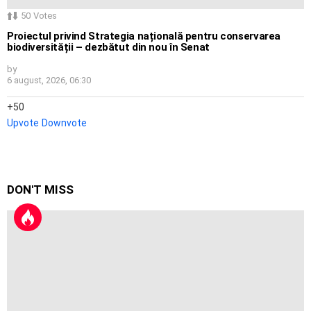
50
Votes
Proiectul privind Strategia națională pentru conservarea
biodiversității – dezbătut din nou în Senat
by
6 august, 2026, 06:30
50
Upvote
Downvote
DON'T MISS