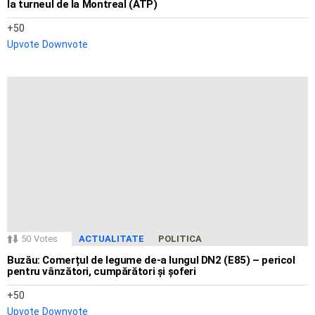
la turneul de la Montreal (ATP)
50
Upvote
Downvote
50
Votes
ACTUALITATE
POLITICA
Buzău: Comerțul de legume de-a lungul DN2 (E85) – pericol
pentru vânzători, cumpărători și șoferi
50
Upvote
Downvote