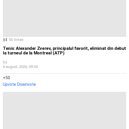
50
Votes
Tenis: Alexander Zverev, principalul favorit, eliminat din debut
la turneul de la Montreal (ATP)
by
6 august, 2026, 09:30
50
Upvote
Downvote