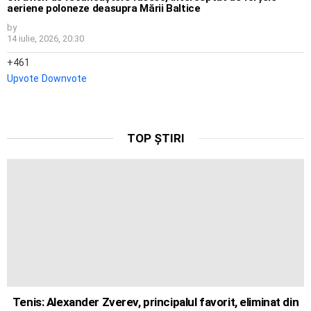
aeriene poloneze deasupra Mării Baltice
by
14 iulie, 2026, 20:30
461
Upvote
Downvote
TOP ȘTIRI
Tenis: Alexander Zverev, principalul favorit, eliminat din