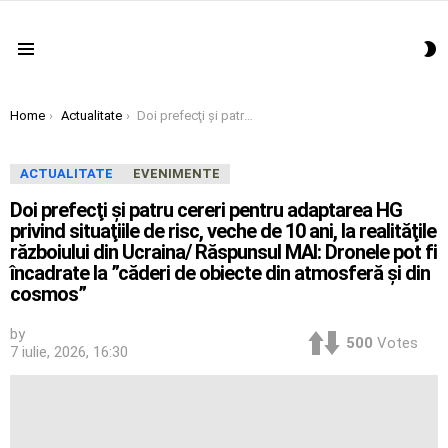
S
Menu
S
You are here:
Home
Actualitate
Doi prefecţi şi patru cereri pentru adaptarea HG privind situaţiile de risc, veche de 10 ani, la realităţile războiului din Ucraina/ Răspunsul MAI: Dronele pot fi încadrate la ”căderi de obiecte din atmosferă şi din cosmos”
ACTUALITATE
EVENIMENTE
Doi prefecţi şi patru cereri pentru adaptarea HG
privind situaţiile de risc, veche de 10 ani, la realităţile
războiului din Ucraina/ Răspunsul MAI: Dronele pot fi
încadrate la ”căderi de obiecte din atmosferă şi din
cosmos”
by
500
Votes
7 iulie, 2026, 16:30