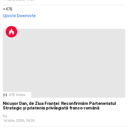
478
Upvote
Downvote
478
Votes
Nicușor Dan, de Ziua Franței: Reconfirmăm Parteneriatul
Strategic și prietenia privilegiată franco-română
by
14 iulie, 2026, 18:30