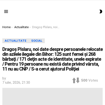
S
Menu
S
You are here:
Home
Actualitate
Dragoş Pîslaru, noi date despre persoanele relocate din azilele ilegale din Bihor: 125 sunt femei şi 268 bărbaţi / 171 deţin acte de identitate, unele expirate / Pentru 19 persoane nu există date privind vârsta, 11 nu au CNP / S-a cerut ajutorul Poliţiei
ACTUALITATE
SOCIAL
Dragoş Pîslaru, noi date despre persoanele relocate
din azilele ilegale din Bihor: 125 sunt femei şi 268
bărbaţi / 171 deţin acte de identitate, unele expirate
/ Pentru 19 persoane nu există date privind vârsta,
11 nu au CNP / S-a cerut ajutorul Poliţiei
by
500
Votes
7 iulie, 2026, 21:30