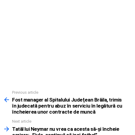
Previous article
See
more
Fost manager al Spitalului Judeţean Brăila, trimis
în judecată pentru abuz în serviciu în legătură cu
încheierea unor contracte de muncă
Next article
Tatăl lui Neymar nu vrea ca acesta să-şi încheie
cariera: „Fiule, continuă să joci fotbal”