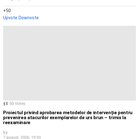
50
Upvote
Downvote
50
Votes
Proiectul privind aprobarea metodelor de intervenție pentru
prevenirea atacurilor exemplarelor de urs brun – trimis la
reexaminare
by
7 august, 2026, 19:30