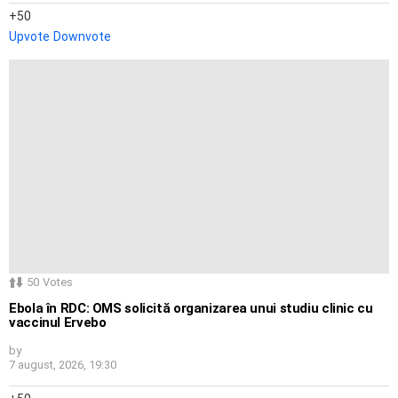
50
Upvote
Downvote
50
Votes
Ebola în RDC: OMS solicită organizarea unui studiu clinic cu
vaccinul Ervebo
by
7 august, 2026, 19:30