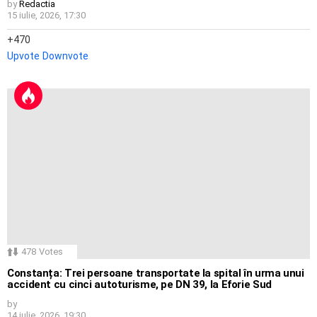
by
Redactia
15 iulie, 2026, 17:30
470
Upvote
Downvote
478
Votes
Constanța: Trei persoane transportate la spital în urma unui
accident cu cinci autoturisme, pe DN 39, la Eforie Sud
by
14 iulie, 2026, 19:30