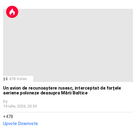
478
Votes
Un avion de recunoaștere rusesc, interceptat de forțele
aeriene poloneze deasupra Mării Baltice
by
14 iulie, 2026, 20:30
478
Upvote
Downvote