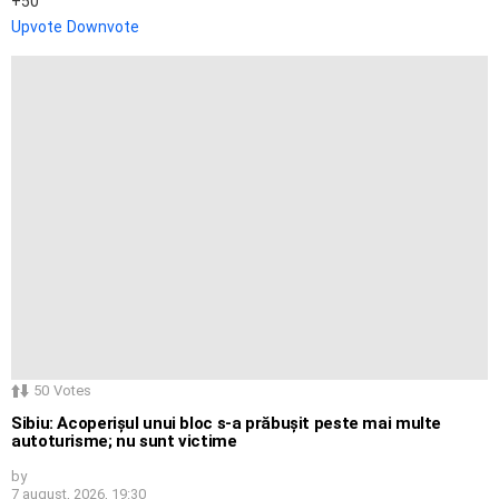
50
Upvote
Downvote
50
Votes
Sibiu: Acoperișul unui bloc s-a prăbușit peste mai multe
autoturisme; nu sunt victime
by
7 august, 2026, 19:30