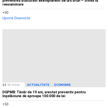
prevenirea atacurilor exemplarelor de urs brun – trimis la
reexaminare
50
Upvote
Downvote
50
Votes
ACTUALITATE
ECONOMIE
DGPMB: Tânăr de 19 ani, arestat preventiv pentru
înșelăciune de aproape 100.000 de lei
50