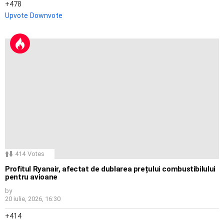
478
Upvote
Downvote
414
Votes
Profitul Ryanair, afectat de dublarea prețului combustibilului
pentru avioane
by
20 iulie, 2026, 16:30
414