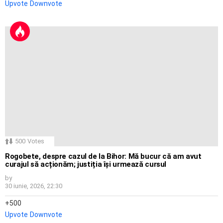
Upvote
Downvote
500
Votes
Rogobete, despre cazul de la Bihor: Mă bucur că am avut
curajul să acționăm; justiția își urmează cursul
by
30 iunie, 2026, 22:30
500
Upvote
Downvote