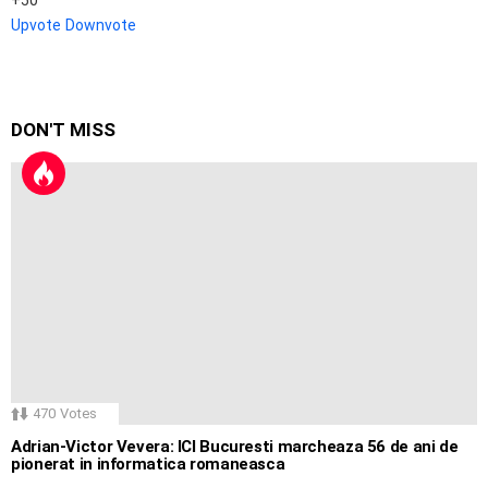
Upvote
Downvote
DON'T MISS
470
Votes
Adrian-Victor Vevera: ICI Bucuresti marcheaza 56 de ani de
pionerat in informatica romaneasca