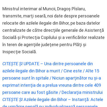
Ministrul interimar al Muncii, Dragoş Pîslaru,
transmite, marţi seară, noi date despre persoanele
relocate din azilele ilegale din Bihor, pe baza datelor
centralizate de către direcţiile generale de Asistenţă
Socială şi Protecţia Copilului şi a verificărilor realizate
în teren de agenţiile judeţene pentru Plăţi şi
Inspecţie Socială.
CITEȘTE ȘI
UPDATE – Una dintre persoanele din
azilele ilegale din Bihor a murit / Cine este / Alte 15
persoane sunt în spitale / Niciun aparţinător nu şi-a
exprimat intenţia de a prelua vreuna dintre cele 409
persoane care au fost găsite / Declaraţia ministrului
CITEȘTE ȘI
Azilele ilegale din Bihor – Instanţă: Actele
de urmărire penală nu individualizează persoanele