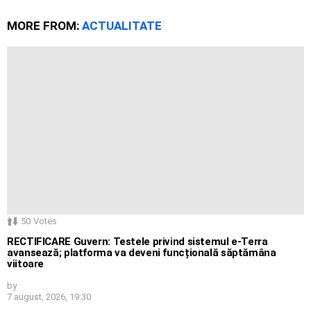
MORE FROM:
ACTUALITATE
50
Votes
RECTIFICARE Guvern: Testele privind sistemul e-Terra
avansează; platforma va deveni funcțională săptămâna
viitoare
by
7 august, 2026, 19:30