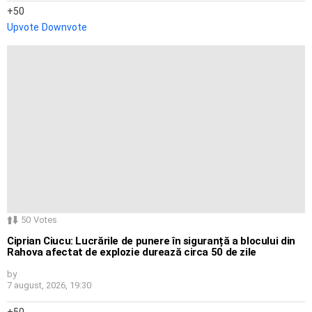
50
Upvote
Downvote
50
Votes
Ciprian Ciucu: Lucrările de punere în siguranță a blocului din
Rahova afectat de explozie durează circa 50 de zile
by
7 august, 2026, 19:30
50