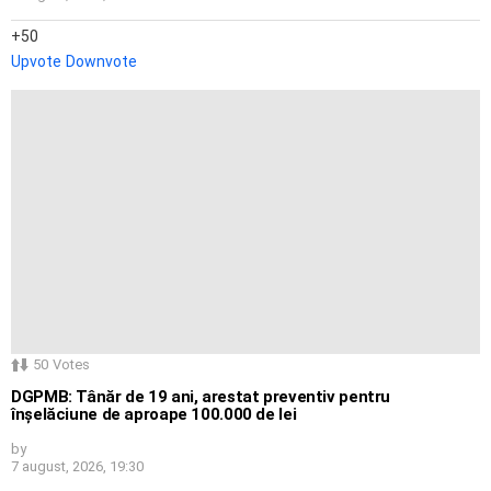
50
Upvote
Downvote
50
Votes
DGPMB: Tânăr de 19 ani, arestat preventiv pentru
înșelăciune de aproape 100.000 de lei
by
7 august, 2026, 19:30