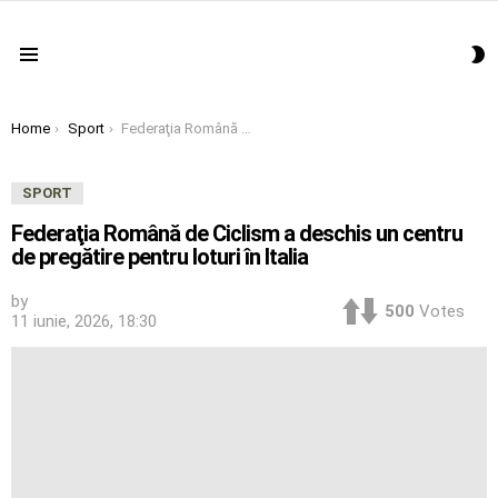
S
Menu
S
You are here:
Home
Sport
Federaţia Română de Ciclism a deschis un centru de pregătire pentru loturi în Italia
SPORT
Federaţia Română de Ciclism a deschis un centru
de pregătire pentru loturi în Italia
by
500
Votes
11 iunie, 2026, 18:30