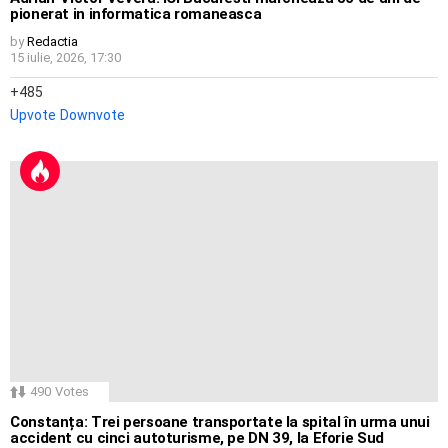
pionerat in informatica romaneasca
by
Redactia
15 iulie, 2026, 17:30
485
Upvote
Downvote
490
Votes
Constanța: Trei persoane transportate la spital în urma unui
accident cu cinci autoturisme, pe DN 39, la Eforie Sud