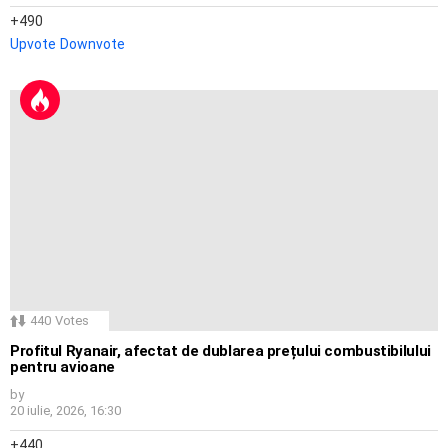
490
Upvote
Downvote
440
Votes
Profitul Ryanair, afectat de dublarea prețului combustibilului
pentru avioane
by
20 iulie, 2026, 16:30
440