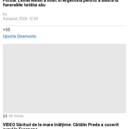
Fotbal: Lionel Messi a sosit în Argentina pentru a asista la
funeraliile tatălui său
by
9 august, 2026, 12:30
50
Upvote
Downvote
50
Votes
VIDEO Sărituri de la mare înălțime: Cătălin Preda a cucerit