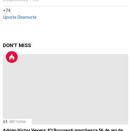
74
Upvote
Downvote
DON'T MISS
485
Votes
Adrian-Victor Vevera: ICI Bucuresti marcheaza 56 de ani de