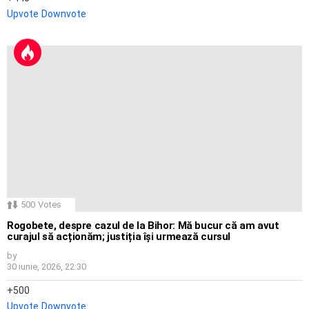
Upvote
Downvote
500
Votes
Rogobete, despre cazul de la Bihor: Mă bucur că am avut
curajul să acționăm; justiția își urmează cursul
by
30 iunie, 2026, 22:30
500
Upvote
Downvote