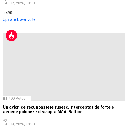
14 iulie, 2026, 18:30
490
Upvote
Downvote
490
Votes
Un avion de recunoaștere rusesc, interceptat de forțele
aeriene poloneze deasupra Mării Baltice
by
14 iulie, 2026, 20:30