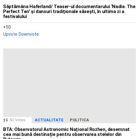
Săptămâna Haferland/ Teaser-ul documentarului ‘Nadia. The
Perfect Ten’ și dansuri tradiționale săsești, în ultima zi a
festivalului
50
Upvote
Downvote
50
Votes
ACTUALITATE
POLITICA
BTA: Observatorul Astronomic Național Rozhen, desemnat
cea mai bună destinație pentru observarea stelelor din