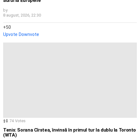
aurul la Europene
by
8 august, 2026, 22:30
50
Upvote
Downvote
74
Votes
Tenis: Sorana Cîrstea, învinsă în primul tur la dublu la Toronto
(WTA)