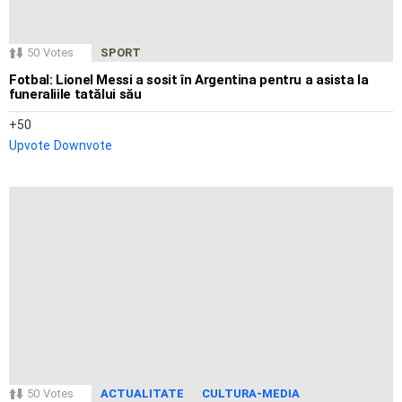
50
Votes
SPORT
Fotbal: Lionel Messi a sosit în Argentina pentru a asista la
funeraliile tatălui său
50
Upvote
Downvote
50
Votes
ACTUALITATE
CULTURA-MEDIA