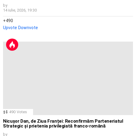
by
14 iulie, 2026, 19:30
490
Upvote
Downvote
490
Votes
Nicușor Dan, de Ziua Franței: Reconfirmăm Parteneriatul
Strategic și prietenia privilegiată franco-română
by