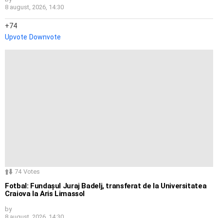
8 august, 2026, 14:30
74
Upvote
Downvote
74
Votes
Fotbal: Fundașul Juraj Badelj, transferat de la Universitatea
Craiova la Aris Limassol
by
8 august, 2026, 14:30