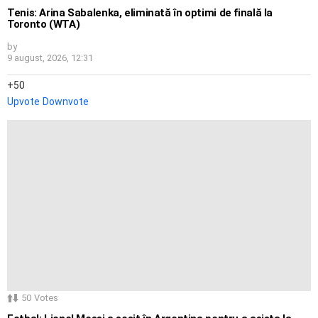
Tenis: Arina Sabalenka, eliminată în optimi de finală la
Toronto (WTA)
by
9 august, 2026, 12:31
50
Upvote
Downvote
50
Votes