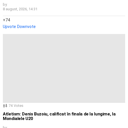
by
8 august, 2026, 14:31
74
Upvote
Downvote
74
Votes
Atletism: Denis Buzoiu, calificat în finala de la lungime, la
Mondialele U20
by