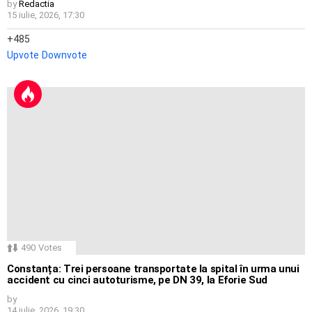
by
Redactia
15 iulie, 2026, 17:30
485
Upvote
Downvote
490
Votes
Constanța: Trei persoane transportate la spital în urma unui
accident cu cinci autoturisme, pe DN 39, la Eforie Sud
by
14 iulie, 2026, 19:30