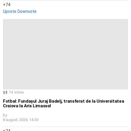
74
Upvote
Downvote
74
Votes
Fotbal: Fundașul Juraj Badelj, transferat de la Universitatea
Craiova la Aris Limassol
by
8 august, 2026, 14:30
74