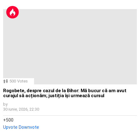
500
Votes
Rogobete, despre cazul de la Bihor: Mă bucur că am avut
curajul să acționăm; justiția își urmează cursul
by
30 iunie, 2026, 22:30
500
Upvote
Downvote