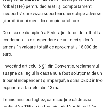
fotbal (TFF) pentru declarații și comportament
‘nesportiv’ care vizau suporterii unei echipe adverse
și arbitrii unui meci din campionatul turc.
Comisia de disciplină a Federației turce de fotbal l-a
condamnat la o suspendare de un meci și două
amenzi în valoare totală de aproximativ 18.000 de
euro.
‘Invocând articolul 6 §1 din Convenție, reclamantul
susține că litigiul în cauză nu a fost soluționat de un
tribunal independent și imparțial’, a scris CEDO într-o
expunere a faptelor din 13 mai.
Tehnicianul portughez, care susține că decizia
motivată a TFF nu i-a fost niciodată notificată, ‘se