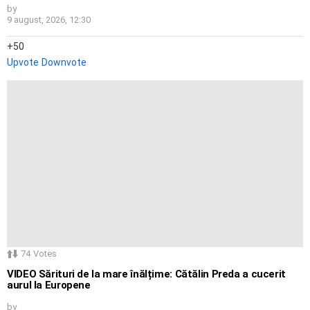
by
9 august, 2026, 12:30
50
Upvote
Downvote
74
Votes
VIDEO Sărituri de la mare înălțime: Cătălin Preda a cucerit
aurul la Europene
by