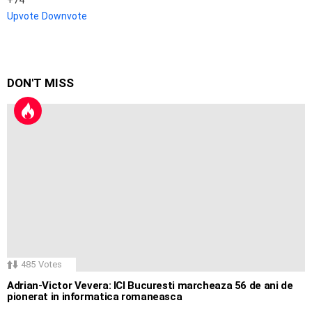
Upvote
Downvote
DON'T MISS
485
Votes
Adrian-Victor Vevera: ICI Bucuresti marcheaza 56 de ani de
pionerat in informatica romaneasca