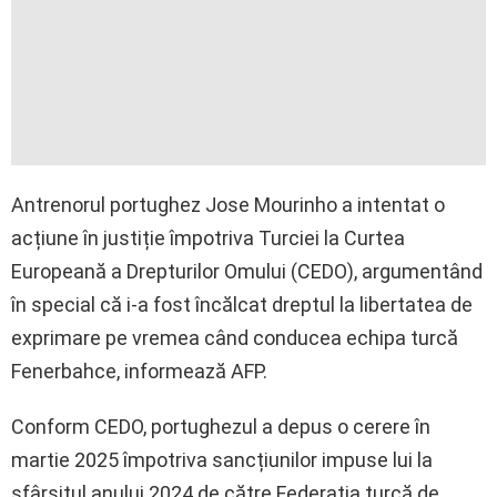
Antrenorul portughez Jose Mourinho a intentat o
acțiune în justiție împotriva Turciei la Curtea
Europeană a Drepturilor Omului (CEDO), argumentând
în special că i-a fost încălcat dreptul la libertatea de
exprimare pe vremea când conducea echipa turcă
Fenerbahce, informează AFP.
Conform CEDO, portughezul a depus o cerere în
martie 2025 împotriva sancțiunilor impuse lui la
sfârșitul anului 2024 de către Federația turcă de