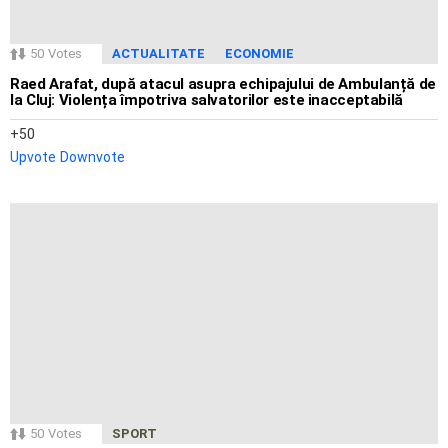
50
Votes
ACTUALITATE
ECONOMIE
Raed Arafat, după atacul asupra echipajului de Ambulanță de
la Cluj: Violența împotriva salvatorilor este inacceptabilă
50
Upvote
Downvote
50
Votes
SPORT