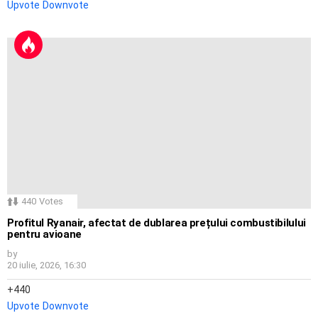
Upvote
Downvote
440
Votes
Profitul Ryanair, afectat de dublarea prețului combustibilului
pentru avioane
by
20 iulie, 2026, 16:30
440
Upvote
Downvote