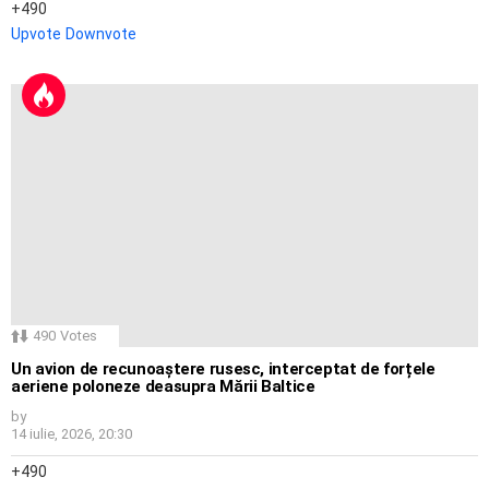
490
Upvote
Downvote
490
Votes
Un avion de recunoaștere rusesc, interceptat de forțele
aeriene poloneze deasupra Mării Baltice
by
14 iulie, 2026, 20:30
490