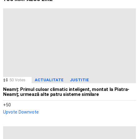
50
Votes
ACTUALITATE
JUSTITIE
Neamț: Primul culoar climatic inteligent, montat la Piatra-
Neamț; urmează alte patru sisteme similare
50
Upvote
Downvote