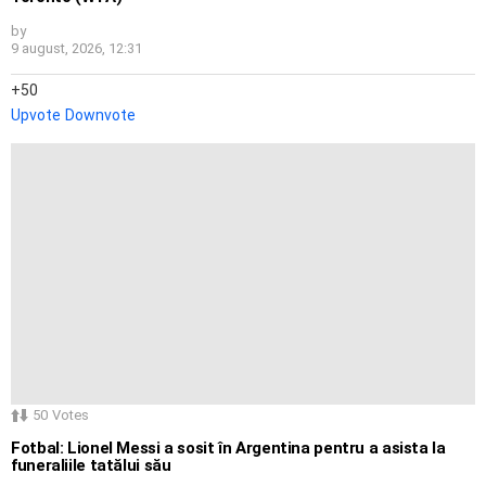
by
9 august, 2026, 12:31
50
Upvote
Downvote
50
Votes
Fotbal: Lionel Messi a sosit în Argentina pentru a asista la
funeraliile tatălui său