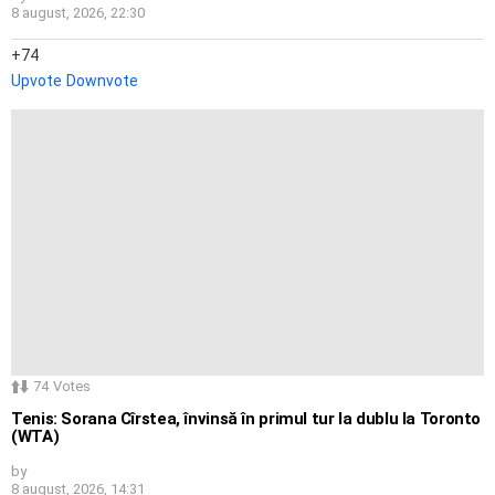
8 august, 2026, 22:30
74
Upvote
Downvote
74
Votes
Tenis: Sorana Cîrstea, învinsă în primul tur la dublu la Toronto
(WTA)
by
8 august, 2026, 14:31