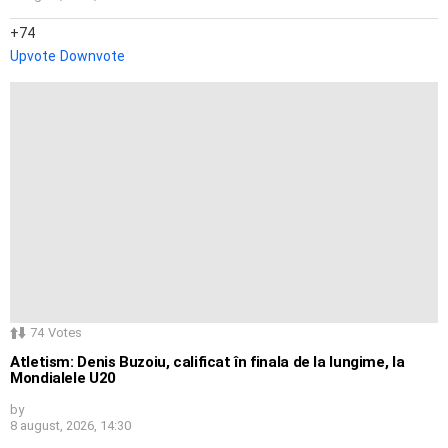
74
Upvote
Downvote
74
Votes
Atletism: Denis Buzoiu, calificat în finala de la lungime, la
Mondialele U20
by
8 august, 2026, 14:30