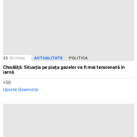
50
Votes
ACTUALITATE
POLITICA
Chisăliță: Situația pe piața gazelor va fi mai tensionată în
iarnă
50
Upvote
Downvote