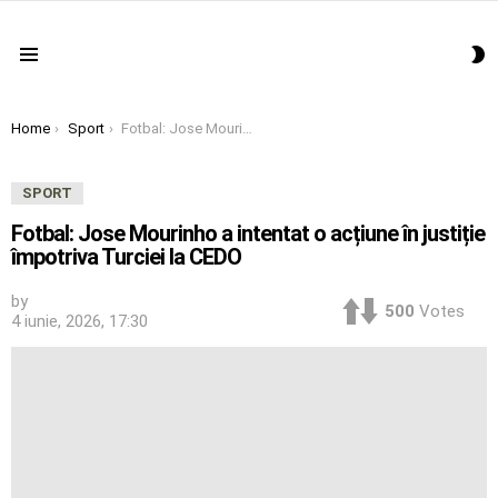
S
Menu
S
You are here:
Home
Sport
Fotbal: Jose Mourinho a intentat o acțiune în justiție împotriva Turciei la CEDO
SPORT
Fotbal: Jose Mourinho a intentat o acțiune în justiție
împotriva Turciei la CEDO
by
500
Votes
4 iunie, 2026, 17:30