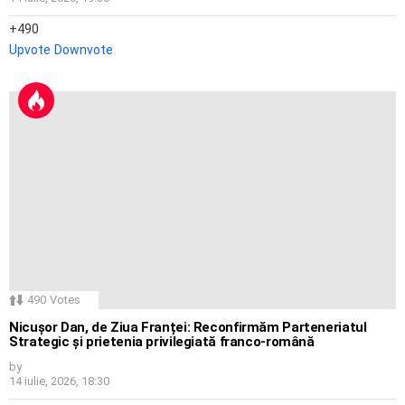
490
Upvote
Downvote
490
Votes
Nicușor Dan, de Ziua Franței: Reconfirmăm Parteneriatul
Strategic și prietenia privilegiată franco-română
by
14 iulie, 2026, 18:30