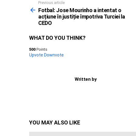
Previous article
See
more
Fotbal: Jose Mourinho a intentat o
acțiune în justiție împotriva Turciei la
CEDO
WHAT DO YOU THINK?
500
Points
Upvote
Downvote
Written by
YOU MAY ALSO LIKE