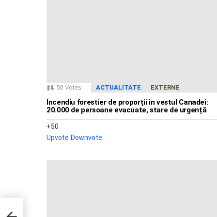
50
Votes
ACTUALITATE
EXTERNE
Incendiu forestier de proporții în vestul Canadei:
20.000 de persoane evacuate, stare de urgență
50
Upvote
Downvote
țiune