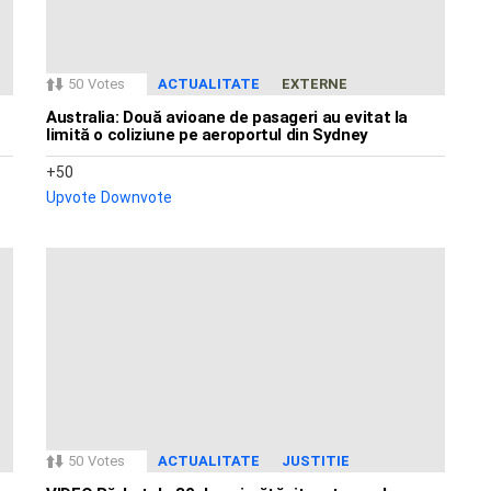
50
Votes
ACTUALITATE
EXTERNE
Australia: Două avioane de pasageri au evitat la
limită o coliziune pe aeroportul din Sydney
50
Upvote
Downvote
50
Votes
ACTUALITATE
JUSTITIE