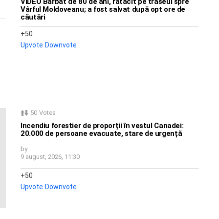
VIDEO Bărbat de 80 de ani, rătăcit pe traseul spre
Vârful Moldoveanu; a fost salvat după opt ore de
căutări
50
Upvote
Downvote
50
Votes
Incendiu forestier de proporții în vestul Canadei:
20.000 de persoane evacuate, stare de urgență
by
9 august, 2026, 11:30
50
Upvote
Downvote