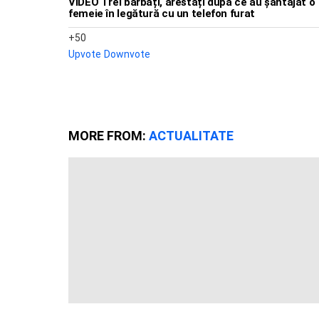
VIDEO Trei bărbați, arestați după ce au șantajat o
femeie în legătură cu un telefon furat
50
Upvote
Downvote
MORE FROM:
ACTUALITATE