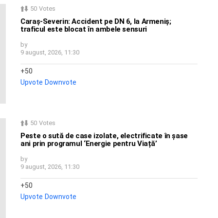
50
Votes
Caraș-Severin: Accident pe DN 6, la Armeniș;
traficul este blocat în ambele sensuri
by
9 august, 2026, 11:30
50
Upvote
Downvote
50
Votes
Peste o sută de case izolate, electrificate în șase
ani prin programul ‘Energie pentru Viață’
by
9 august, 2026, 11:30
50
Upvote
Downvote