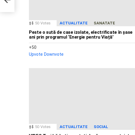
50
Votes
ACTUALITATE
SANATATE
Peste o sută de case izolate, electrificate în șase
ani prin programul ‘Energie pentru Viață’
50
Upvote
Downvote
50
Votes
ACTUALITATE
SOCIAL