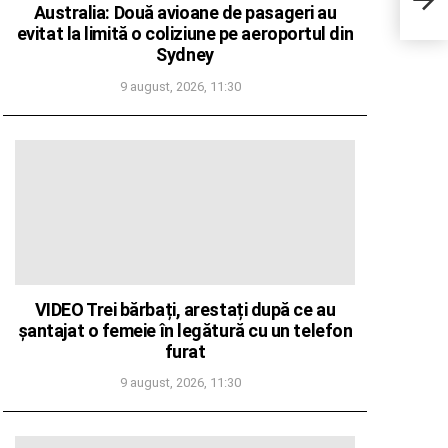
Australia: Două avioane de pasageri au
sani
evitat la limită o coliziune pe aeroportul din
Sydney
9 august, 2026, 11:30
VIDEO Trei bărbați, arestați după ce au
șantajat o femeie în legătură cu un telefon
furat
9 august, 2026, 11:30