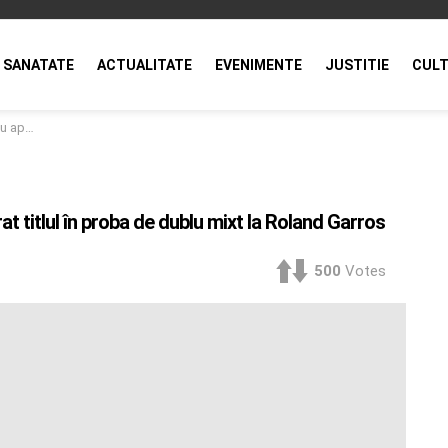
SANATATE
ACTUALITATE
EVENIMENTE
JUSTITIE
CULT
land Garros
ărat titlul în proba de dublu mixt la Roland Garros
500
Votes