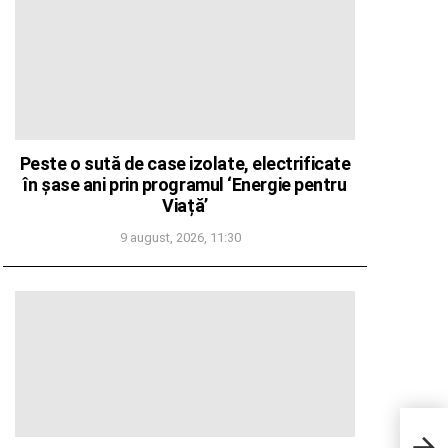
Peste o sută de case izolate, electrificate
în șase ani prin programul ‘Energie pentru
Viață’
9 august, 2026, 11:30
ANSV
euro