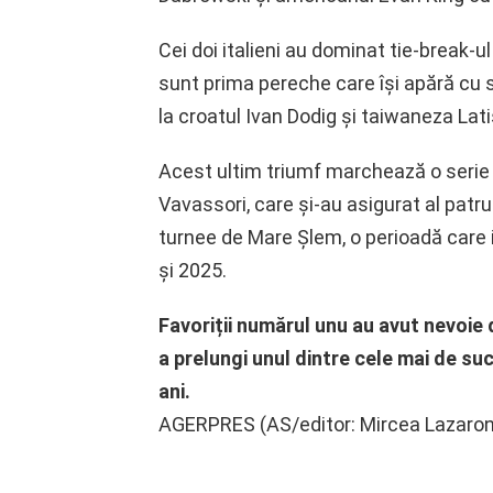
Cei doi italieni au dominat tie-break-ul
sunt prima pereche care își apără cu s
la croatul Ivan Dodig și taiwaneza Lat
Acest ultim triumf marchează o serie 
Vavassori, care și-au asigurat al patru
turnee de Mare Șlem, o perioadă care i
și 2025.
Favoriții numărul unu au avut nevoie d
a prelungi unul dintre cele mai de suc
ani.
AGERPRES (AS/editor: Mircea Lazaroniu