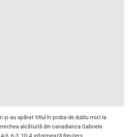
i și-au apărat titlul în proba de dublu mixt la
erechea alcătuită din canadianca Gabriela
4-6, 6-3, 10-4, informează Reuters.