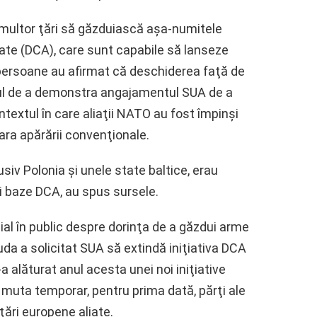
i multor ţări să găzduiască aşa-numitele
te (DCA), care sunt capabile să lanseze
 persoane au afirmat că deschiderea faţă de
pul de a demonstra angajamentul SUA de a
ontextul în care aliaţii NATO au fost împinşi
ra apărării convenţionale.
usiv Polonia şi unele state baltice, erau
i baze DCA, au spus sursele.
cial în public despre dorinţa de a găzdui arme
da a solicitat SUA să extindă iniţiativa DCA
-a alăturat anul acesta unei noi iniţiative
 muta temporar, pentru prima dată, părţi ale
ţări europene aliate.