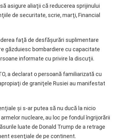
 asigure aliaţii că reducerea sprijinului
iile de securitate, scrie, marţi, Financial
iderea faţă de desfăşurări suplimentare
care găzduiesc bombardiere cu capacitate
rsoane informate cu privire la discuţii.
TO, a declarat o persoană familiarizată cu
 apropiaţi de graniţele Rusiei au manifestat
nţiale şi s-ar putea să nu ducă la nicio
armelor nucleare, au loc pe fondul îngrijorării
măsurile luate de Donald Trump de a retrage
ent esenţiale de pe continent.