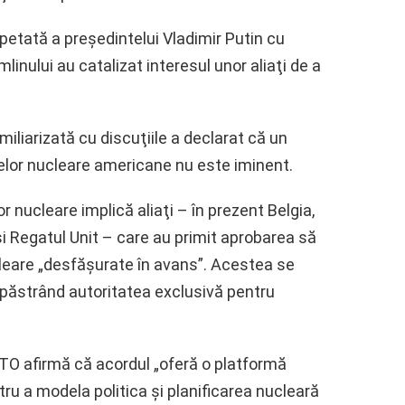
epetată a preşedintelui Vladimir Putin cu
mlinului au catalizat interesul unor aliaţi de a
iliarizată cu discuţiile a declarat că un
melor nucleare americane nu este iminent.
nucleare implică aliaţi – în prezent Belgia,
 şi Regatul Unit – care au primit aprobarea să
eare „desfăşurate în avans”. Acestea se
păstrând autoritatea exclusivă pentru
ATO afirmă că acordul „oferă o platformă
ru a modela politica şi planificarea nucleară