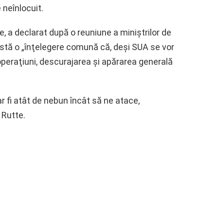
neînlocuit.
, a declarat după o reuniune a miniştrilor de
xistă o „înţelegere comună că, deşi SUA se vor
operaţiuni, descurajarea şi apărarea generală
ar fi atât de nebun încât să ne atace,
 Rutte.