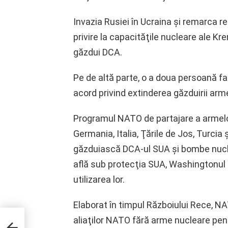
Invazia Rusiei în Ucraina şi remarca r
privire la capacităţile nucleare ale Kre
găzdui DCA.
Pe de altă parte, o a doua persoană fam
acord privind extinderea găzduirii ar
Programul NATO de partajare a armelor 
Germania, Italia, Ţările de Jos, Turcia
găzduiască DCA-ul SUA şi bombe nucl
află sub protecţia SUA, Washingtonul 
utilizarea lor.
Elaborat în timpul Războiului Rece, N
aliaţilor NATO fără arme nucleare pent