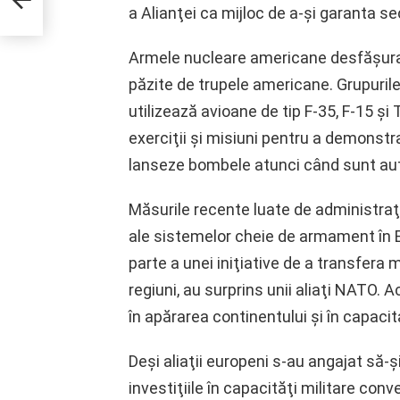
a Alianţei ca mijloc de a-şi garanta s
Armele nucleare americane desfăşurat
păzite de trupele americane. Grupurile
utilizează avioane de tip F-35, F-15 şi
exerciţii şi misiuni pentru a demonstra 
lanseze bombele atunci când sunt aut
Măsurile recente luate de administraţ
ale sistemelor cheie de armament în E
parte a unei iniţiative de a transfera m
regiuni, au surprins unii aliaţi NATO.
în apărarea continentului şi în capaci
Deşi aliaţii europeni s-au angajat să-ş
investiţiile în capacităţi militare con