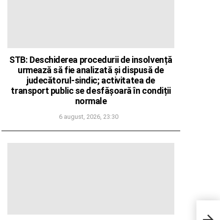
STB: Deschiderea procedurii de insolvență
urmează să fie analizată și dispusă de
judecătorul-sindic; activitatea de
transport public se desfășoară în condiții
normale
6 august, 2026, 23:30
ANM:
toată