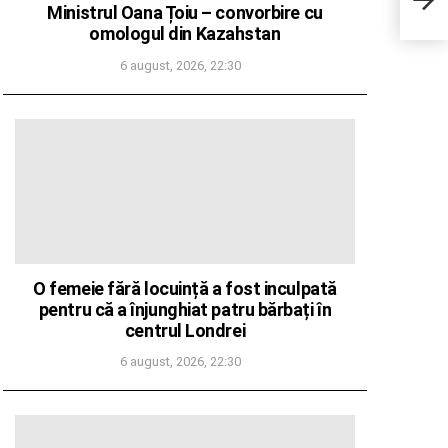
Ministrul Oana Țoiu – convorbire cu
temp
omologul din Kazahstan
6 august, 2026, 22:30
O femeie fără locuință a fost inculpată
pentru că a înjunghiat patru bărbați în
centrul Londrei
6 august, 2026, 22:30