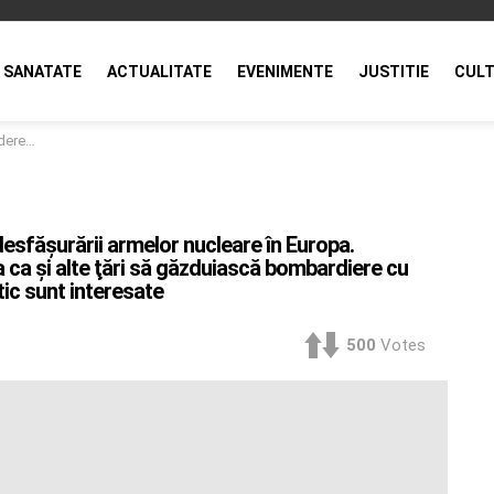
SANATATE
ACTUALITATE
EVENIMENTE
JUSTITIE
CULT
ul estic sunt interesate
desfăşurării armelor nucleare în Europa.
a ca şi alte ţări să găzduiască bombardiere cu
tic sunt interesate
500
Votes