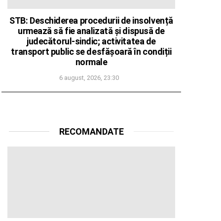
STB: Deschiderea procedurii de insolvență
urmează să fie analizată și dispusă de
judecătorul-sindic; activitatea de
transport public se desfășoară în condiții
normale
6 august, 2026, 23:30
RECOMANDATE