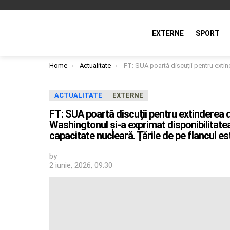
EXTERNE
SPORT
You are here:
Home
Actualitate
FT: SUA poartă discuţii pentru extinderea desfăşurării armelor nucleare în Europa. Washingtonul şi-a exprimat disponibilitatea ca şi alte ţări să găzduiască bombardiere cu capacitate nucleară. Ţările de pe flanc
ACTUALITATE
EXTERNE
FT: SUA poartă discuţii pentru extinderea 
Washingtonul şi-a exprimat disponibilitate
capacitate nucleară. Ţările de pe flancul es
by
2 iunie, 2026, 09:30