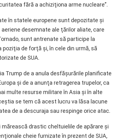
ecuritatea fără a achiziţiona arme nucleare”.
e în statele europene sunt depozitate şi
 aeriene desemnate ale ţărilor aliate, care
 Tornado, sunt antrenate să participe la
poziţia de forţă şi, în cele din urmă, să
orizate de SUA.
ia Trump de a anula desfăşurările planificate
uropa şi de a anunţa retragerea trupelor, ca
ai multe resurse militare în Asia şi în alte
 Aceştia se tem că acest lucru va lăsa lacune
tatea de a descuraja sau respinge orice atac.
i mărească drastic cheltuielile de apărare şi
venţionale cheie furnizate în prezent de SUA,