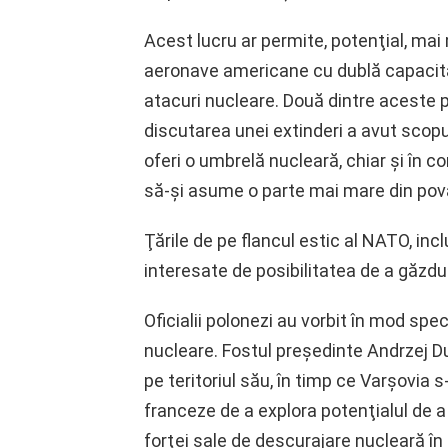
Acest lucru ar permite, potenţial, ma
aeronave americane cu dublă capacita
atacuri nucleare. Două dintre aceste
discutarea unei extinderi a avut sco
oferi o umbrelă nucleară, chiar şi în c
să-şi asume o parte mai mare din pova
Ţările de pe flancul estic al NATO, incl
interesate de posibilitatea de a găzdu
Oficialii polonezi au vorbit în mod spe
nucleare. Fostul preşedinte Andrzej Du
pe teritoriul său, în timp ce Varşovia s
franceze de a explora potenţialul de a
forţei sale de descurajare nucleară în 