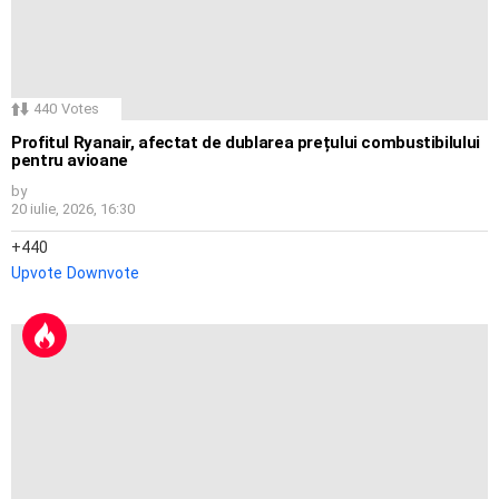
440
Votes
Profitul Ryanair, afectat de dublarea prețului combustibilului
pentru avioane
by
20 iulie, 2026, 16:30
440
Upvote
Downvote