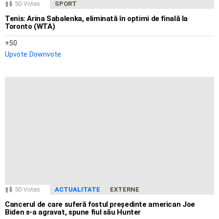
50
Votes
SPORT
Tenis: Arina Sabalenka, eliminată în optimi de finală la
Toronto (WTA)
50
Upvote
Downvote
50
Votes
ACTUALITATE
EXTERNE
Cancerul de care suferă fostul președinte american Joe
Biden s-a agravat, spune fiul său Hunter