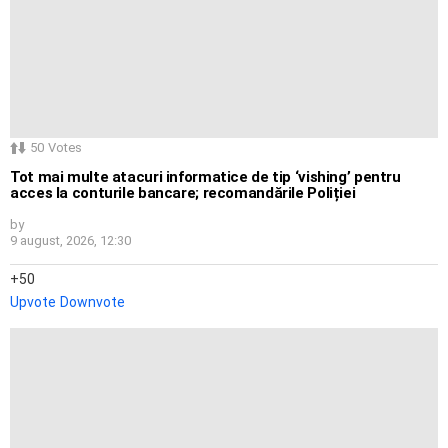
50
Votes
Tot mai multe atacuri informatice de tip ‘vishing’ pentru
acces la conturile bancare; recomandările Poliției
by
9 august, 2026, 12:30
50
Upvote
Downvote