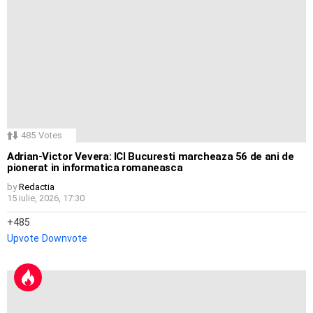
485
Votes
Adrian-Victor Vevera: ICI Bucuresti marcheaza 56 de ani de
pionerat in informatica romaneasca
by
Redactia
15 iulie, 2026, 17:30
485
Upvote
Downvote