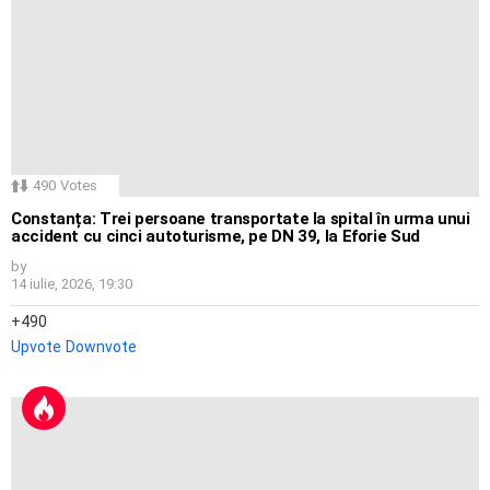
490
Votes
Constanța: Trei persoane transportate la spital în urma unui
accident cu cinci autoturisme, pe DN 39, la Eforie Sud
by
14 iulie, 2026, 19:30
490
Upvote
Downvote