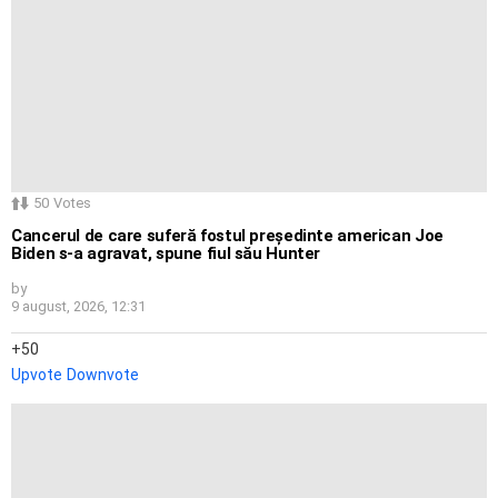
50
Votes
Cancerul de care suferă fostul președinte american Joe
Biden s-a agravat, spune fiul său Hunter
by
9 august, 2026, 12:31
50
Upvote
Downvote