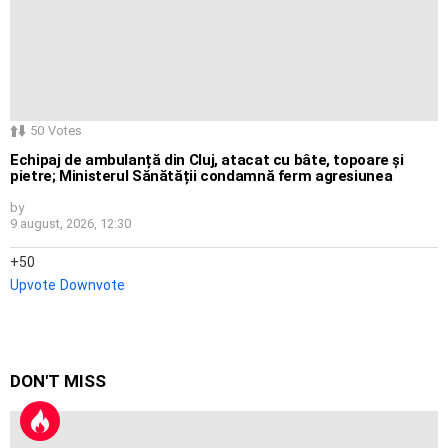
50
Votes
Echipaj de ambulanță din Cluj, atacat cu bâte, topoare și
pietre; Ministerul Sănătății condamnă ferm agresiunea
by
9 august, 2026, 12:30
50
Upvote
Downvote
DON'T MISS