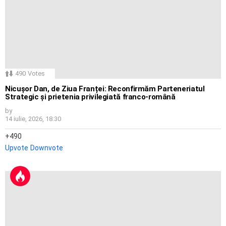
490
Votes
Nicușor Dan, de Ziua Franței: Reconfirmăm Parteneriatul
Strategic și prietenia privilegiată franco-română
by
14 iulie, 2026, 18:30
490
Upvote
Downvote