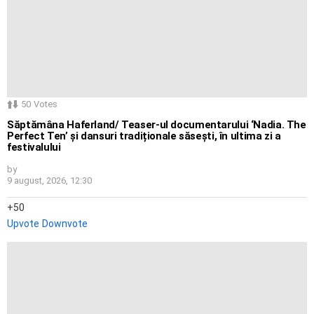
50
Votes
Săptămâna Haferland/ Teaser-ul documentarului ‘Nadia. The
Perfect Ten’ și dansuri tradiționale săsești, în ultima zi a
festivalului
by
9 august, 2026, 12:30
50
Upvote
Downvote