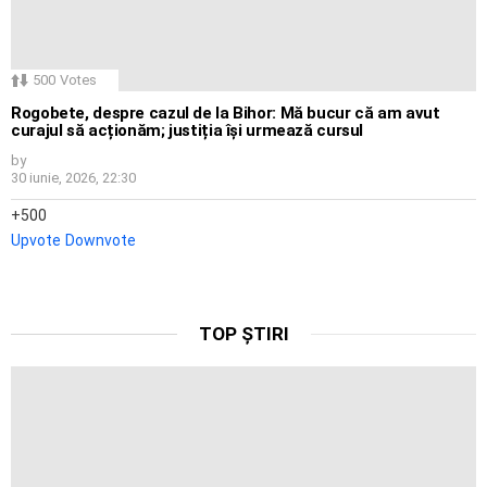
500
Votes
Rogobete, despre cazul de la Bihor: Mă bucur că am avut
curajul să acționăm; justiția își urmează cursul
by
30 iunie, 2026, 22:30
500
Upvote
Downvote
TOP ȘTIRI