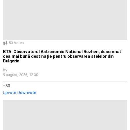
50
Votes
BTA: Observatorul Astronomic Național Rozhen, desemnat
cea mai bună destinație pentru observarea stelelor din
Bulgaria
by
9 august, 2026, 12:30
50
Upvote
Downvote