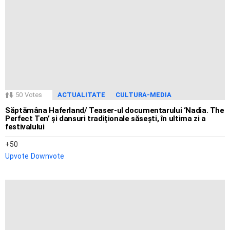
50
Votes
ACTUALITATE
CULTURA-MEDIA
Săptămâna Haferland/ Teaser-ul documentarului ‘Nadia. The
Perfect Ten’ și dansuri tradiționale săsești, în ultima zi a
festivalului
50
Upvote
Downvote