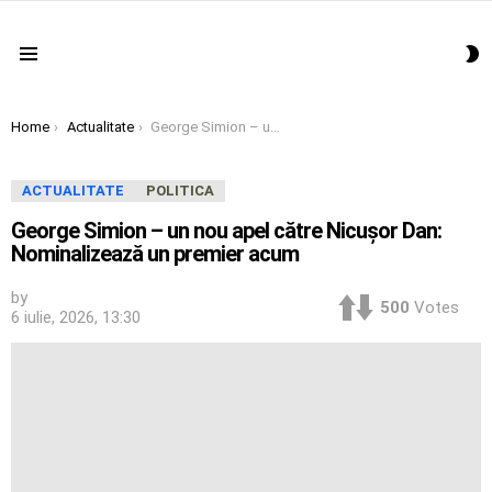
S
Menu
S
You are here:
Home
Actualitate
George Simion – un nou apel către Nicușor Dan: Nominalizează un premier acum
ACTUALITATE
POLITICA
George Simion – un nou apel către Nicușor Dan:
Nominalizează un premier acum
by
500
Votes
6 iulie, 2026, 13:30