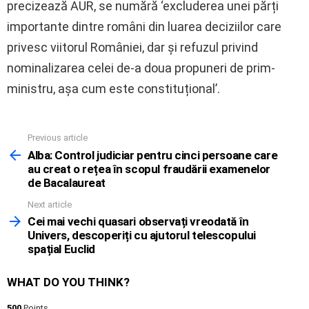
precizează AUR, se numără ‘excluderea unei părți
importante dintre români din luarea deciziilor care
privesc viitorul României, dar și refuzul privind
nominalizarea celei de-a doua propuneri de prim-
ministru, așa cum este constituțional’.
Previous article
See
more
Alba: Control judiciar pentru cinci persoane care
au creat o rețea în scopul fraudării examenelor
de Bacalaureat
Next article
Cei mai vechi quasari observați vreodată în
Univers, descoperiți cu ajutorul telescopului
spațial Euclid
WHAT DO YOU THINK?
500
Points