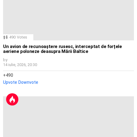
490
Votes
Un avion de recunoaștere rusesc, interceptat de forțele
aeriene poloneze deasupra Mării Baltice
by
14 iulie, 2026, 20:30
490
Upvote
Downvote