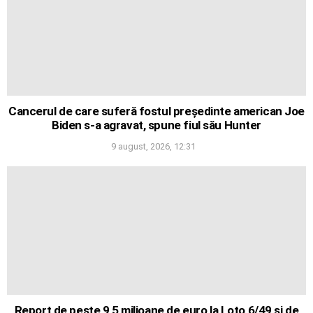
Cancerul de care suferă fostul președinte american Joe
Biden s-a agravat, spune fiul său Hunter
9 august, 2026, 12:31
Report de peste 9,5 milioane de euro la Loto 6/49 și de