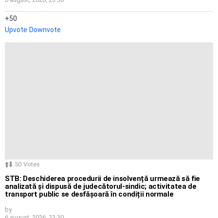
50
Upvote
Downvote
50
Votes
STB: Deschiderea procedurii de insolvență urmează să fie
analizată și dispusă de judecătorul-sindic; activitatea de
transport public se desfășoară în condiții normale
by
6 august, 2026, 23:30