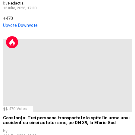
by
Redactia
15 iulie, 2026, 17:30
470
Upvote
Downvote
470
Votes
Constanța: Trei persoane transportate la spital în urma unui
accident cu cinci autoturisme, pe DN 39, la Eforie Sud
by