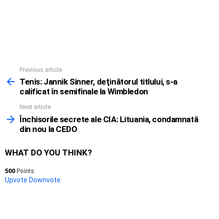
Previous article
See
more
Tenis: Jannik Sinner, deţinătorul titlului, s-a
calificat în semifinale la Wimbledon
Next article
Închisorile secrete ale CIA: Lituania, condamnată
din nou la CEDO
WHAT DO YOU THINK?
500
Points
Upvote
Downvote