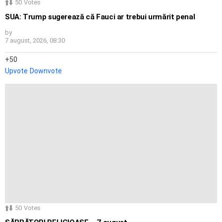
50
Votes
SUA: Trump sugerează că Fauci ar trebui urmărit penal
by
7 august, 2026, 08:30
50
Upvote
Downvote
50
Votes