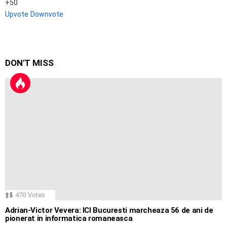
50
Upvote
Downvote
DON'T MISS
470
Votes
Adrian-Victor Vevera: ICI Bucuresti marcheaza 56 de ani de
pionerat in informatica romaneasca