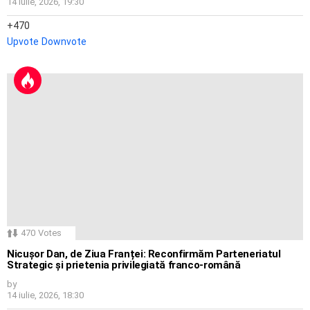
14 iulie, 2026, 19:30
470
Upvote
Downvote
470
Votes
Nicușor Dan, de Ziua Franței: Reconfirmăm Parteneriatul
Strategic și prietenia privilegiată franco-română
by
14 iulie, 2026, 18:30