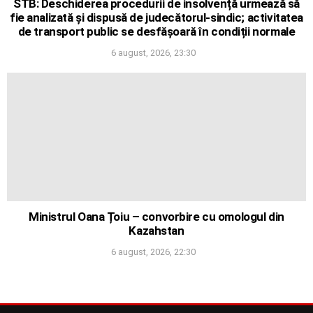
STB: Deschiderea procedurii de insolvență urmează să
fie analizată și dispusă de judecătorul-sindic; activitatea
de transport public se desfășoară în condiții normale
6 august, 2026, 23:30
Ministrul Oana Țoiu – convorbire cu omologul din
Kazahstan
6 august, 2026, 22:30