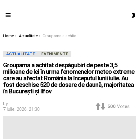
S
Menu
S
You are here:
Home
Actualitate
Groupama a achitat despăgubiri de peste 3,5 milioane de lei în urma fenomenelor meteo extreme care au afectat România la începutul lunii iulie. Au fost deschise 520 de dosare de daună, majoritatea în Bucureşti şi Ilfov
ACTUALITATE
EVENIMENTE
Groupama a achitat despăgubiri de peste 3,5
milioane de lei în urma fenomenelor meteo extreme
care au afectat România la începutul lunii iulie. Au
fost deschise 520 de dosare de daună, majoritatea
în Bucureşti şi Ilfov
by
500
Votes
7 iulie, 2026, 21:30