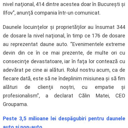
nivel naţional, 414 dintre acestea doar în Bucureşti şi
Ilfov”, anunţă compania într-un comunicat.
Daunele locuinţelor şi proprietăţilor au însumat 344
de dosare la nivel naţional, în timp ce 176 de dosare
au reprezentat daune auto. “Evenimentele extreme
devin din ce în ce mai prezente, de multe ori cu
consecinţe devastatoare, iar în faţa lor contează cu
adevărat pe cine ai alături. Rolul nostru acum, ca de
fiecare dată, este să ne îndeplinim misiunea şi să fim
alături de clienţii noştri, cu empatie şi
profesionalism”, a declarat Călin Matei, CEO
Groupama.
Peste 3,5 milioane lei despăgubiri pentru daunele
auto şi non-auto