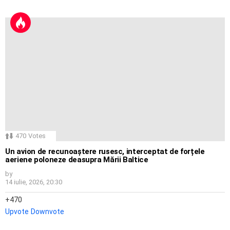
470
Votes
Un avion de recunoaștere rusesc, interceptat de forțele
aeriene poloneze deasupra Mării Baltice
by
14 iulie, 2026, 20:30
470
Upvote
Downvote