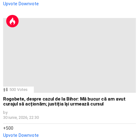
Upvote
Downvote
500
Votes
Rogobete, despre cazul de la Bihor: Mă bucur că am avut
curajul să acționăm; justiția își urmează cursul
by
30 iunie, 2026, 22:30
500
Upvote
Downvote