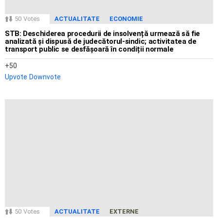
50
Votes
ACTUALITATE
ECONOMIE
STB: Deschiderea procedurii de insolvență urmează să fie
analizată și dispusă de judecătorul-sindic; activitatea de
transport public se desfășoară în condiții normale
50
Upvote
Downvote
50
Votes
ACTUALITATE
EXTERNE