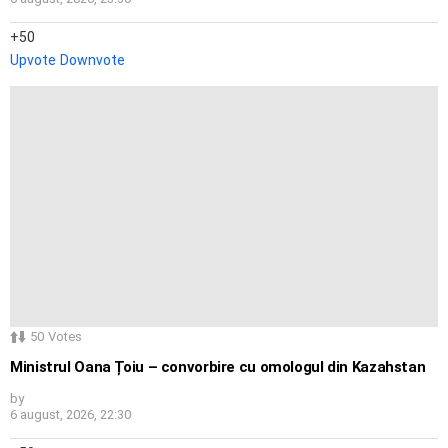
50
Upvote
Downvote
50
Votes
Ministrul Oana Țoiu – convorbire cu omologul din Kazahstan
by
6 august, 2026, 22:30