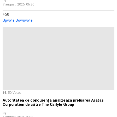
by
7 august, 2026, 06:30
50
Upvote
Downvote
50
Votes
Autoritatea de concurență analizează preluarea Aratas
Corporation de către The Carlyle Group
by
6 august, 2026, 23:30