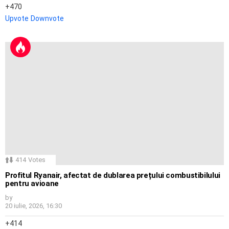
470
Upvote
Downvote
414
Votes
Profitul Ryanair, afectat de dublarea prețului combustibilului
pentru avioane
by
20 iulie, 2026, 16:30
414