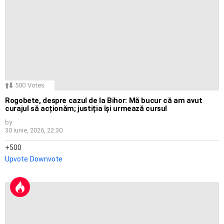
500
Votes
Rogobete, despre cazul de la Bihor: Mă bucur că am avut
curajul să acționăm; justiția își urmează cursul
by
30 iunie, 2026, 22:30
500
Upvote
Downvote