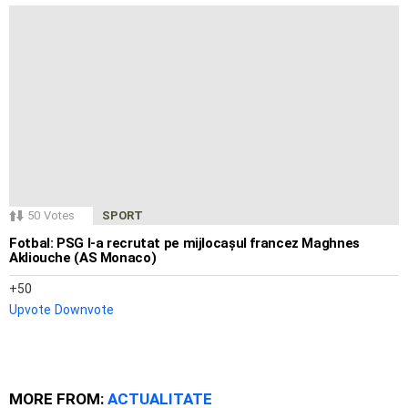
50
Votes
SPORT
Fotbal: PSG l-a recrutat pe mijlocașul francez Maghnes
Akliouche (AS Monaco)
50
Upvote
Downvote
MORE FROM:
ACTUALITATE