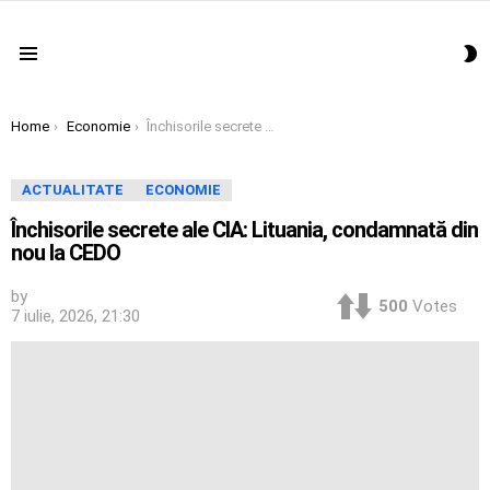
S
Menu
S
You are here:
Home
Economie
Închisorile secrete ale CIA: Lituania, condamnată din nou la CEDO
ACTUALITATE
ECONOMIE
Închisorile secrete ale CIA: Lituania, condamnată din
nou la CEDO
by
500
Votes
7 iulie, 2026, 21:30