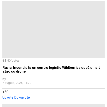
50
Votes
Rusia: Incendiu la un centru logistic Wildberries după un alt
atac cu drone
by
7 august, 2026, 11:30
50
Upvote
Downvote