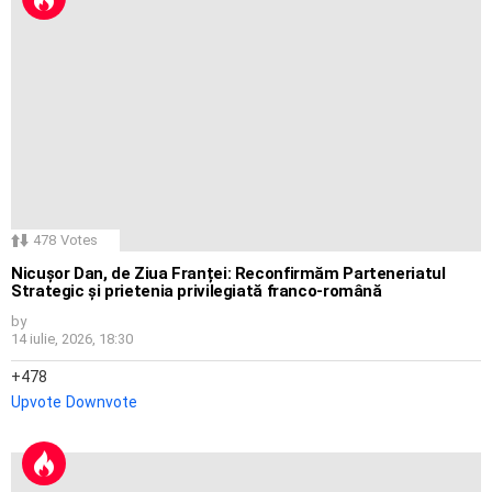
478
Votes
Nicușor Dan, de Ziua Franței: Reconfirmăm Parteneriatul
Strategic și prietenia privilegiată franco-română
by
14 iulie, 2026, 18:30
478
Upvote
Downvote