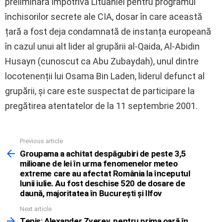
preliminară împotriva Lituaniei pentru programul
închisorilor secrete ale CIA, dosar în care această
țară a fost deja condamnată de instanța europeană
în cazul unui alt lider al grupării al-Qaida, Al-Abidin
Husayn (cunoscut ca Abu Zubaydah), unul dintre
locotenenții lui Osama Bin Laden, liderul defunct al
grupării, și care este suspectat de participare la
pregătirea atentatelor de la 11 septembrie 2001.
Previous article
See
more
Groupama a achitat despăgubiri de peste 3,5
milioane de lei în urma fenomenelor meteo
extreme care au afectat România la începutul
lunii iulie. Au fost deschise 520 de dosare de
daună, majoritatea în Bucureşti şi Ilfov
Next article
Tenis: Alexander Zverev, pentru prima oară în