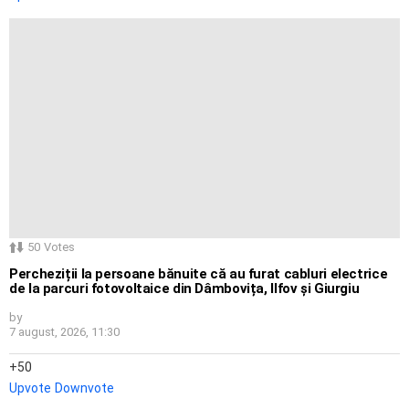
50
Votes
Percheziții la persoane bănuite că au furat cabluri electrice
de la parcuri fotovoltaice din Dâmbovița, Ilfov și Giurgiu
by
7 august, 2026, 11:30
50
Upvote
Downvote