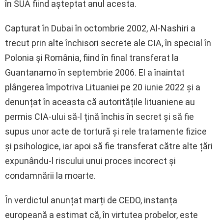
în SUA fiind așteptat anul acesta.
Capturat în Dubai în octombrie 2002, Al-Nashiri a
trecut prin alte închisori secrete ale CIA, în special în
Polonia și România, fiind în final transferat la
Guantanamo în septembrie 2006. El a înaintat
plângerea împotriva Lituaniei pe 20 iunie 2022 și a
denunțat în aceasta că autoritățile lituaniene au
permis CIA-ului să-l țină închis în secret și să fie
supus unor acte de tortură și rele tratamente fizice
și psihologice, iar apoi să fie transferat către alte țări
expunându-l riscului unui proces incorect și
condamnării la moarte.
În verdictul anunțat marți de CEDO, instanța
europeană a estimat că, în virtutea probelor, este