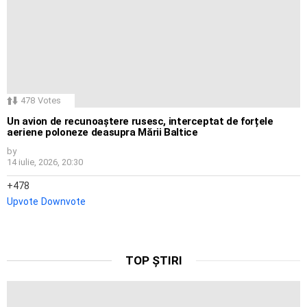
478
Votes
Un avion de recunoaștere rusesc, interceptat de forțele
aeriene poloneze deasupra Mării Baltice
by
14 iulie, 2026, 20:30
478
Upvote
Downvote
TOP ȘTIRI