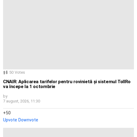
50
Votes
CNAIR: Aplicarea tarifelor pentru rovinietă și sistemul TollRo
va începe la 1 octombrie
by
7 august, 2026, 11:30
50
Upvote
Downvote