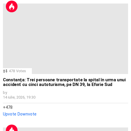
478
Votes
Constanța: Trei persoane transportate la spital în urma unui
accident cu cinci autoturisme, pe DN 39, la Eforie Sud
by
14 iulie, 2026, 19:30
478
Upvote
Downvote