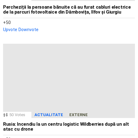
Percheziții la persoane bănuite că au furat cabluri electrice
de la parcuri fotovoltaice din Dâmbovița, Ilfov și Giurgiu
50
Upvote
Downvote
50
Votes
ACTUALITATE
EXTERNE
Rusia: Incendiu la un centru logistic Wildberries după un alt
atac cu drone