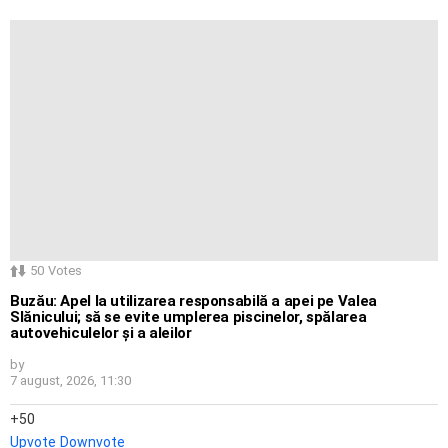
50
Votes
Buzău: Apel la utilizarea responsabilă a apei pe Valea
Slănicului; să se evite umplerea piscinelor, spălarea
autovehiculelor și a aleilor
by
7 august, 2026, 11:30
50
Upvote
Downvote