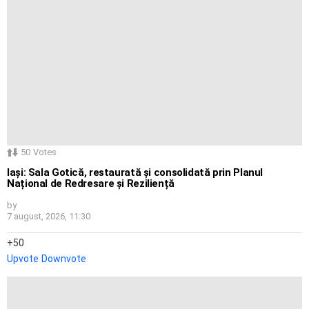
50
Votes
Iași: Sala Gotică, restaurată și consolidată prin Planul
Național de Redresare și Reziliență
by
7 august, 2026, 11:30
50
Upvote
Downvote