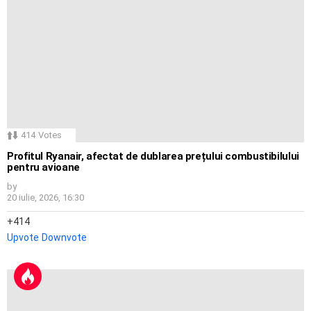
414
Votes
Profitul Ryanair, afectat de dublarea prețului combustibilului
pentru avioane
by
20 iulie, 2026, 16:30
414
Upvote
Downvote