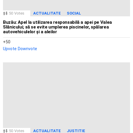
50
Votes
ACTUALITATE
SOCIAL
Buzău: Apel la utilizarea responsabilă a apei pe Valea
Slănicului; să se evite umplerea piscinelor, spălarea
autovehiculelor și a aleilor
50
Upvote
Downvote
50
Votes
ACTUALITATE
JUSTITIE