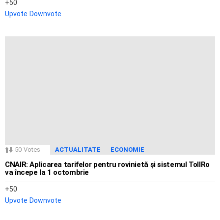
50
Upvote
Downvote
50
Votes
ACTUALITATE
ECONOMIE
CNAIR: Aplicarea tarifelor pentru rovinietă și sistemul TollRo
va începe la 1 octombrie
50
Upvote
Downvote