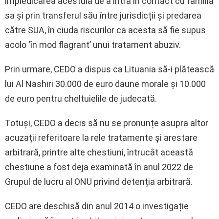
împiedicarea acestuia de a intra în contact cu familia
sa și prin transferul său între jurisdicții și predarea
către SUA, în ciuda riscurilor ca acesta să fie supus
acolo ‘în mod flagrant’ unui tratament abuziv.
Prin urmare, CEDO a dispus ca Lituania să-i plătească
lui Al Nashiri 30.000 de euro daune morale și 10.000
de euro pentru cheltuielile de judecată.
Totuși, CEDO a decis să nu se pronunțe asupra altor
acuzații referitoare la rele tratamente și arestare
arbitrară, printre alte chestiuni, întrucât această
chestiune a fost deja examinată în anul 2022 de
Grupul de lucru al ONU privind detenția arbitrară.
CEDO are deschisă din anul 2014 o investigație