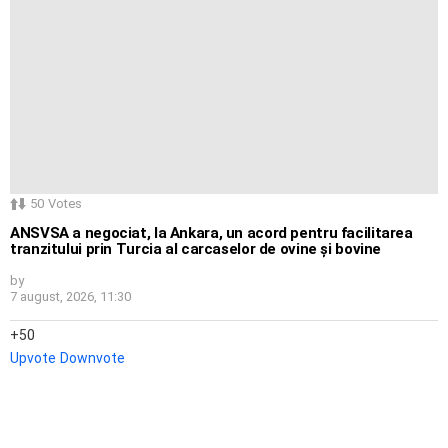
50
Votes
ANSVSA a negociat, la Ankara, un acord pentru facilitarea
tranzitului prin Turcia al carcaselor de ovine și bovine
by
7 august, 2026, 11:30
50
Upvote
Downvote