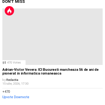
DON'T MISS
470
Votes
Adrian-Victor Vevera: ICI Bucuresti marcheaza 56 de ani de
pionerat in informatica romaneasca
by
Redactia
15 iulie, 2026, 17:30
470
Upvote
Downvote