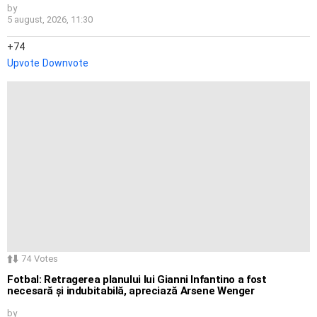
by
5 august, 2026, 11:30
74
Upvote
Downvote
74
Votes
Fotbal: Retragerea planului lui Gianni Infantino a fost
necesară și indubitabilă, apreciază Arsene Wenger
by