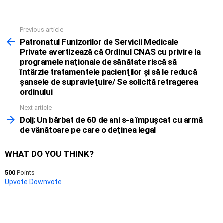
Previous article
See
more
Patronatul Funizorilor de Servicii Medicale
Private avertizează că Ordinul CNAS cu privire la
programele naţionale de sănătate riscă să
întârzie tratamentele pacienţilor şi să le reducă
şansele de supravieţuire/ Se solicită retragerea
ordinului
Next article
Dolj: Un bărbat de 60 de ani s-a împuşcat cu armă
de vânătoare pe care o deţinea legal
WHAT DO YOU THINK?
500
Points
Upvote
Downvote