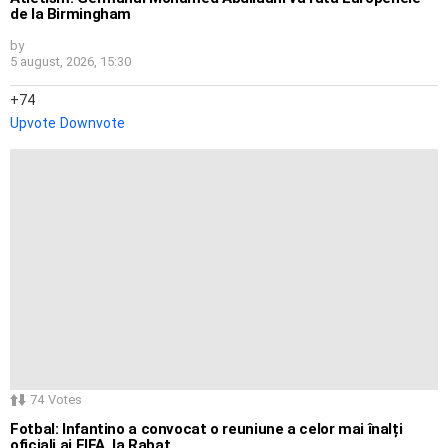
de la Birmingham
by
5 august, 2026, 15:30
74
Upvote
Downvote
74
Votes
Fotbal: Infantino a convocat o reuniune a celor mai înalți
oficiali ai FIFA, la Rabat