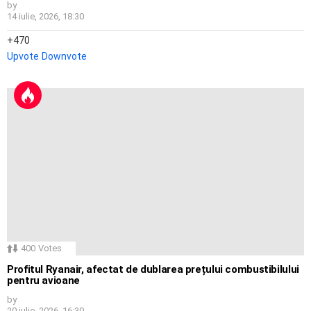
by
14 iulie, 2026, 18:30
470
Upvote
Downvote
400
Votes
Profitul Ryanair, afectat de dublarea prețului combustibilului
pentru avioane
by
20 iulie, 2026, 16:30