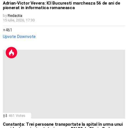
Adrian-Victor Vevera: ICI Bucuresti marcheaza 56 de ani de
pionerat in informatica romaneasca
by
Redactia
15 iulie, 2026, 17:30
461
Upvote
Downvote
461
Votes
Constanța: Trei persoane transportate la spital în urma unui