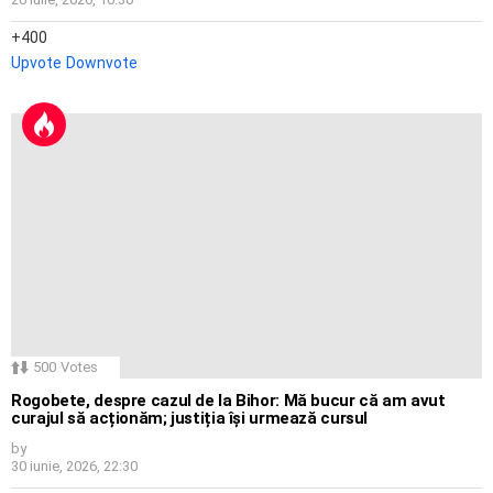
400
Upvote
Downvote
500
Votes
Rogobete, despre cazul de la Bihor: Mă bucur că am avut
curajul să acționăm; justiția își urmează cursul
by
30 iunie, 2026, 22:30