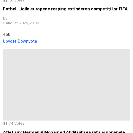
50
Votes
Fotbal: Ligile europene resping extinderea competițiilor FIFA
by
5 august, 2026, 20:30
50
Upvote
Downvote
74
Votes
Atletism: Germanul Mohamed Abdilaahi va rata Europenele