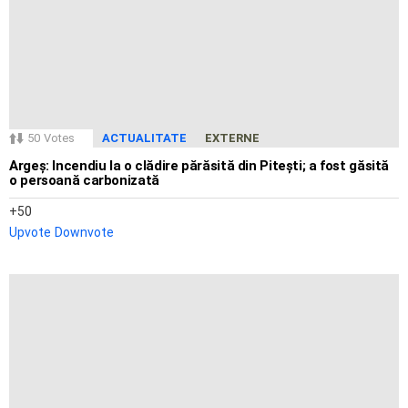
50
Votes
ACTUALITATE
EXTERNE
Argeș: Incendiu la o clădire părăsită din Pitești; a fost găsită
o persoană carbonizată
50
Upvote
Downvote