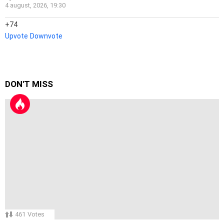
4 august, 2026, 19:30
74
Upvote
Downvote
DON'T MISS
461
Votes