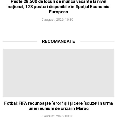
Peste 28.500 de locuri de muncă vacante la nivel
național; 128 posturi disponibile în Spațiul Economic
European
5 august, 2026, 16:30
RECOMANDATE
Fotbal: FIFA recunoaște ‘erori’ și își cere ‘scuze’ în urma
unei reuniuni de criză în Maroc
6 august, 2026, 09:30