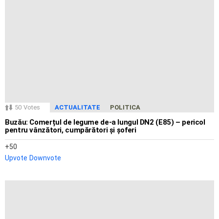
50
Votes
ACTUALITATE
POLITICA
Buzău: Comerțul de legume de-a lungul DN2 (E85) – pericol
pentru vânzători, cumpărători și șoferi
50
Upvote
Downvote