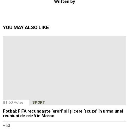
Written by
YOU MAY ALSO LIKE
50
Votes
SPORT
Fotbal: FIFA recunoaște ‘erori’ și își cere ‘scuze’ în urma unei
reuniuni de criză în Maroc
50