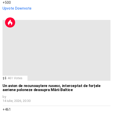
500
Upvote
Downvote
461
Votes
Un avion de recunoaștere rusesc, interceptat de forțele
aeriene poloneze deasupra Mării Baltice
by
14 iulie, 2026, 20:30
461