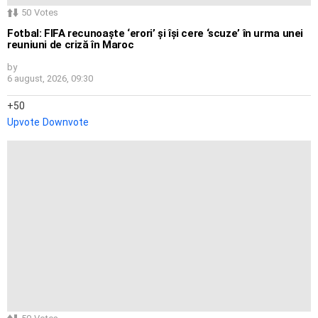
50
Votes
Fotbal: FIFA recunoaște ‘erori’ și își cere ‘scuze’ în urma unei
reuniuni de criză în Maroc
by
6 august, 2026, 09:30
50
Upvote
Downvote