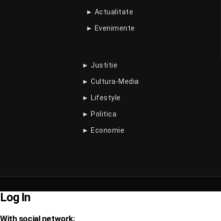
► Actualitate
► Evenimente
► Justitie
► Cultura-Media
► Lifestyle
► Politica
► Economie
Log In
With social network: