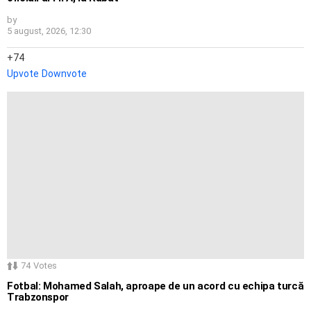
by
5 august, 2026, 12:30
74
Upvote
Downvote
74
Votes
Fotbal: Mohamed Salah, aproape de un acord cu echipa turcă
Trabzonspor