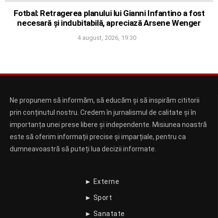
Fotbal: Retragerea planului lui Gianni Infantino a fost
necesară și indubitabilă, apreciază Arsene Wenger
4 august, 2026, 19:30
Ne propunem să informăm, să educăm și să inspirăm cititorii
prin conținutul nostru. Credem în jurnalismul de calitate și în
importanța unei prese libere și independente. Misiunea noastră
este să oferim informații precise și imparțiale, pentru ca
dumneavoastră să puteți lua decizii informate.
► Externe
► Sport
► Sanatate