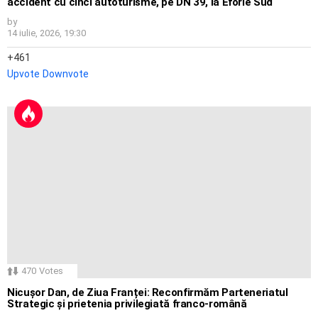
accident cu cinci autoturisme, pe DN 39, la Eforie Sud
by
14 iulie, 2026, 19:30
461
Upvote
Downvote
470
Votes
Nicușor Dan, de Ziua Franței: Reconfirmăm Parteneriatul
Strategic și prietenia privilegiată franco-română