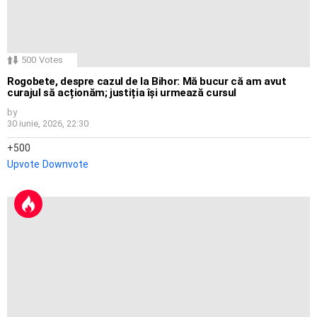
500
Votes
Rogobete, despre cazul de la Bihor: Mă bucur că am avut
curajul să acționăm; justiția își urmează cursul
by
30 iunie, 2026, 22:30
500
Upvote
Downvote