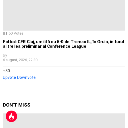
50
Votes
Fotbal: CFR Cluj, umilită cu 5-0 de Tromso IL, în Gruia, în turul
al treilea preliminar al Conference League
by
6 august, 2026, 22:30
50
Upvote
Downvote
DON'T MISS