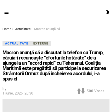
S
Menu
S
You are here:
Home
Actualitate
Macron anunţă că a discutat la telefon cu Trump, căruia-i recunoaşte ”eforturile hotărâte” de a ajunge la un ”acord rapid” cu Teheranul. Coaliţia Maritimă este pregătită să participe la securizarea Strâmtorii Ormuz după încheierea acordului, i-a spus el
ACTUALITATE
EXTERNE
Macron anunţă că a discutat la telefon cu Trump,
căruia-i recunoaşte ”eforturile hotărâte” de a
ajunge la un ”acord rapid” cu Teheranul. Coaliţia
Maritimă este pregătită să participe la securizarea
Strâmtorii Ormuz după încheierea acordului, i-a
spus el
by
500
Votes
1 iunie, 2026, 20:30