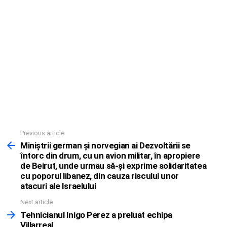
Previous article
See
more
Miniştrii german şi norvegian ai Dezvoltării se
întorc din drum, cu un avion militar, în apropiere
de Beirut, unde urmau să-şi exprime solidaritatea
cu poporul libanez, din cauza riscului unor
atacuri ale Israelului
Next article
Tehnicianul Inigo Perez a preluat echipa
Villarreal