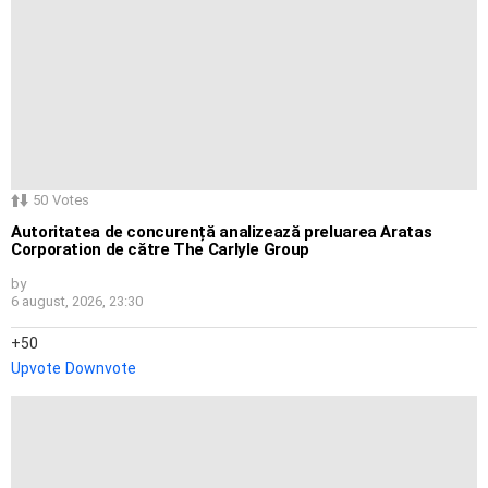
50
Votes
Autoritatea de concurență analizează preluarea Aratas
Corporation de către The Carlyle Group
by
6 august, 2026, 23:30
50
Upvote
Downvote