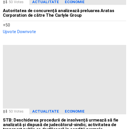
50
Votes
ACTUALITATE
ECONOMIE
Autoritatea de concurență analizează preluarea Aratas
Corporation de către The Carlyle Group
50
Upvote
Downvote
50
Votes
ACTUALITATE
ECONOMIE
STB: Deschiderea procedurii de insolvență urmează să fie
analizată și dispusă de judecătorul-sindic; activitatea de