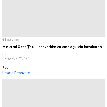
50
Votes
Ministrul Oana Țoiu – convorbire cu omologul din Kazahstan
by
6 august, 2026, 22:30
50
Upvote
Downvote