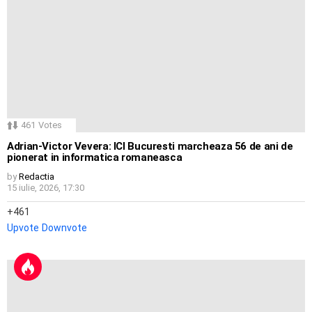
461
Votes
Adrian-Victor Vevera: ICI Bucuresti marcheaza 56 de ani de
pionerat in informatica romaneasca
by
Redactia
15 iulie, 2026, 17:30
461
Upvote
Downvote