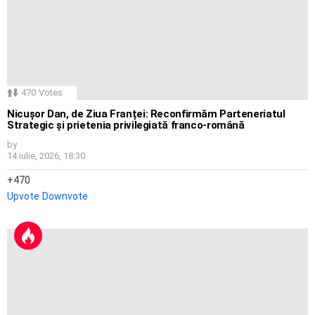
470
Votes
Nicușor Dan, de Ziua Franței: Reconfirmăm Parteneriatul
Strategic și prietenia privilegiată franco-română
by
14 iulie, 2026, 18:30
470
Upvote
Downvote