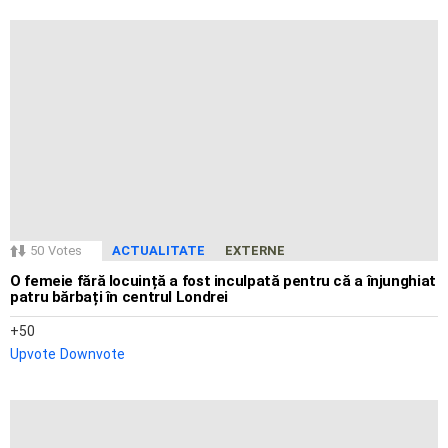
50
Votes
ACTUALITATE
EXTERNE
O femeie fără locuință a fost inculpată pentru că a înjunghiat
patru bărbați în centrul Londrei
50
Upvote
Downvote