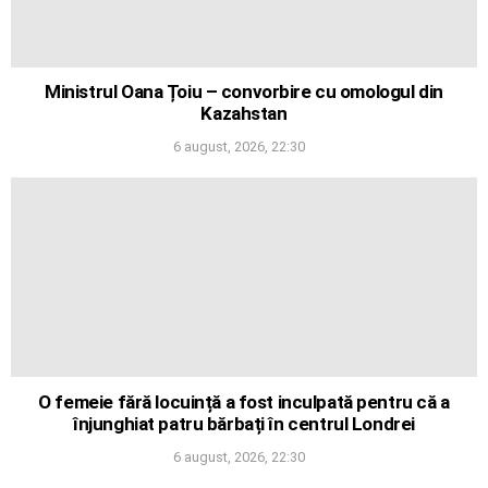
Ministrul Oana Țoiu – convorbire cu omologul din
Kazahstan
6 august, 2026, 22:30
O femeie fără locuință a fost inculpată pentru că a
înjunghiat patru bărbați în centrul Londrei
6 august, 2026, 22:30