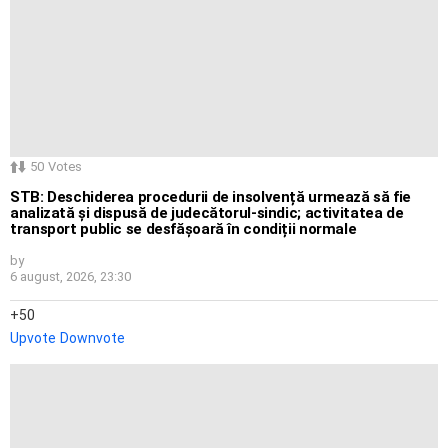
50
Votes
STB: Deschiderea procedurii de insolvență urmează să fie
analizată și dispusă de judecătorul-sindic; activitatea de
transport public se desfășoară în condiții normale
by
6 august, 2026, 23:30
50
Upvote
Downvote