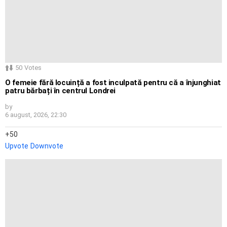
50
Votes
O femeie fără locuință a fost inculpată pentru că a înjunghiat
patru bărbați în centrul Londrei
by
6 august, 2026, 22:30
50
Upvote
Downvote