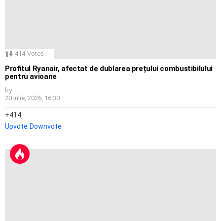
414
Votes
Profitul Ryanair, afectat de dublarea prețului combustibilului
pentru avioane
by
20 iulie, 2026, 16:30
414
Upvote
Downvote