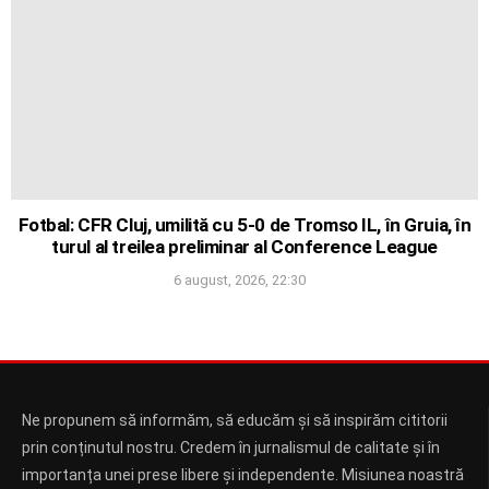
Fotbal: CFR Cluj, umilită cu 5-0 de Tromso IL, în Gruia, în
turul al treilea preliminar al Conference League
6 august, 2026, 22:30
Ne propunem să informăm, să educăm și să inspirăm cititorii
prin conținutul nostru. Credem în jurnalismul de calitate și în
importanța unei prese libere și independente. Misiunea noastră