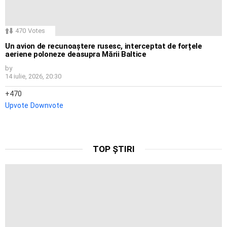
470
Votes
Un avion de recunoaștere rusesc, interceptat de forțele
aeriene poloneze deasupra Mării Baltice
by
14 iulie, 2026, 20:30
470
Upvote
Downvote
TOP ȘTIRI