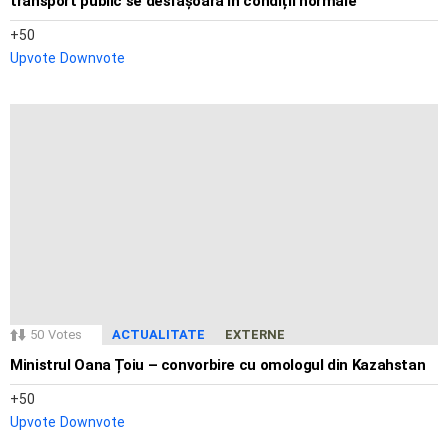
transport public se desfășoară în condiții normale
50
Upvote
Downvote
50
Votes
ACTUALITATE
EXTERNE
Ministrul Oana Țoiu – convorbire cu omologul din Kazahstan
50
Upvote
Downvote