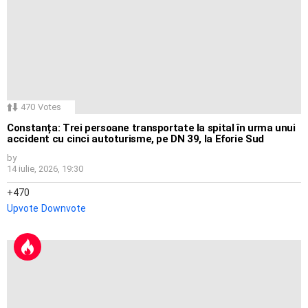
470
Votes
Constanța: Trei persoane transportate la spital în urma unui
accident cu cinci autoturisme, pe DN 39, la Eforie Sud
by
14 iulie, 2026, 19:30
470
Upvote
Downvote