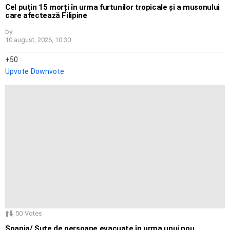
Cel puțin 15 morți în urma furtunilor tropicale și a musonului
care afectează Filipine
by
10 august, 2026, 10:30
50
Upvote
Downvote
50
Votes
Spania/ Sute de persoane evacuate în urma unui nou