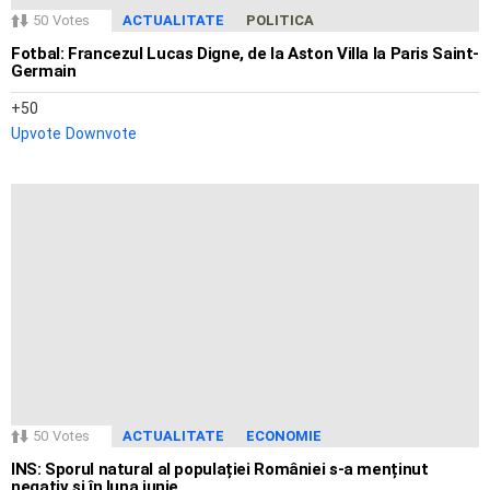
50
Votes
ACTUALITATE
POLITICA
Fotbal: Francezul Lucas Digne, de la Aston Villa la Paris Saint-
Germain
50
Upvote
Downvote
50
Votes
ACTUALITATE
ECONOMIE
INS: Sporul natural al populației României s-a menținut
negativ și în luna iunie