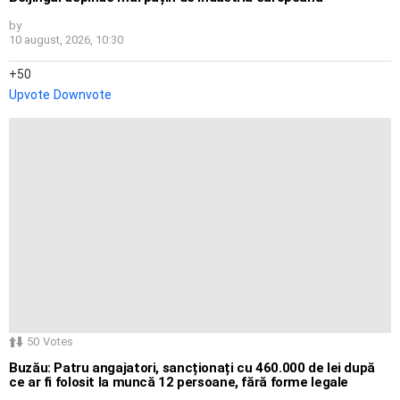
by
10 august, 2026, 10:30
50
Upvote
Downvote
50
Votes
Buzău: Patru angajatori, sancționați cu 460.000 de lei după
ce ar fi folosit la muncă 12 persoane, fără forme legale