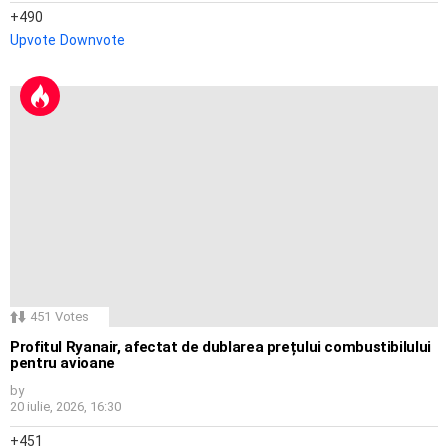
490
Upvote
Downvote
451
Votes
Profitul Ryanair, afectat de dublarea prețului combustibilului
pentru avioane
by
20 iulie, 2026, 16:30
451