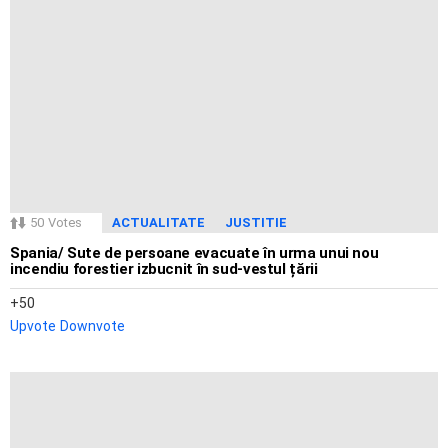
50
Votes
ACTUALITATE
JUSTITIE
Spania/ Sute de persoane evacuate în urma unui nou
incendiu forestier izbucnit în sud-vestul țării
50
Upvote
Downvote