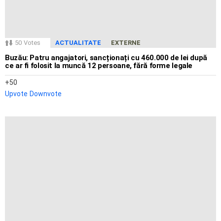
50
Votes
ACTUALITATE
EXTERNE
Buzău: Patru angajatori, sancționați cu 460.000 de lei după
ce ar fi folosit la muncă 12 persoane, fără forme legale
50
Upvote
Downvote