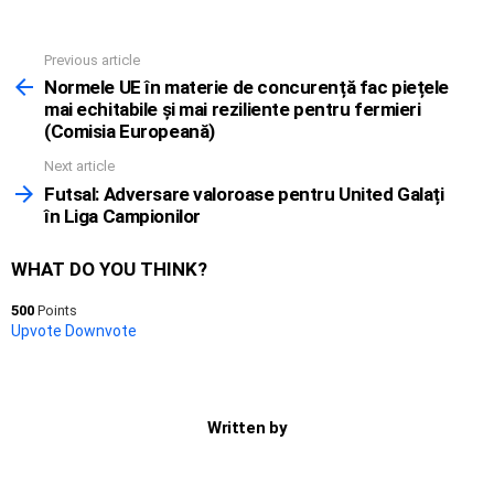
Previous article
See
more
Normele UE în materie de concurență fac piețele
mai echitabile și mai reziliente pentru fermieri
(Comisia Europeană)
Next article
Futsal: Adversare valoroase pentru United Galați
în Liga Campionilor
WHAT DO YOU THINK?
500
Points
Upvote
Downvote
Written by