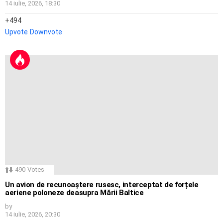
14 iulie, 2026, 18:30
494
Upvote
Downvote
490
Votes
Un avion de recunoaștere rusesc, interceptat de forțele
aeriene poloneze deasupra Mării Baltice
by
14 iulie, 2026, 20:30