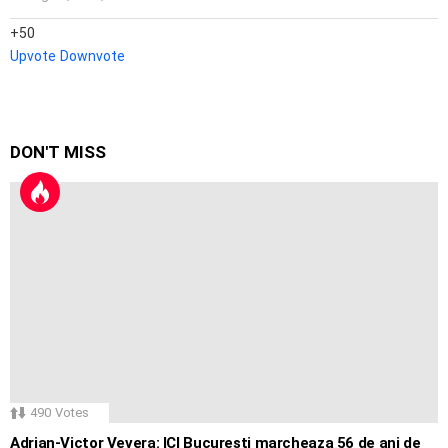
50
Upvote
Downvote
DON'T MISS
490
Votes
Adrian-Victor Vevera: ICI Bucuresti marcheaza 56 de ani de