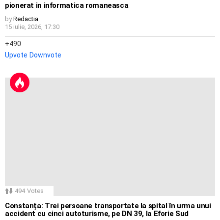
pionerat in informatica romaneasca
by
Redactia
15 iulie, 2026, 17:30
490
Upvote
Downvote
494
Votes
Constanța: Trei persoane transportate la spital în urma unui
accident cu cinci autoturisme, pe DN 39, la Eforie Sud