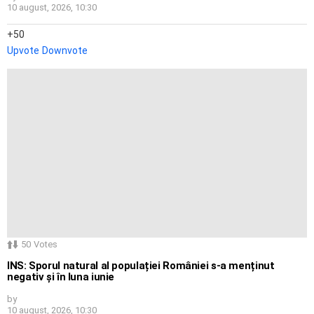
10 august, 2026, 10:30
50
Upvote
Downvote
50
Votes
INS: Sporul natural al populației României s-a menținut
negativ și în luna iunie
by
10 august, 2026, 10:30