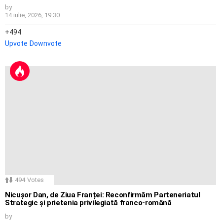
by
14 iulie, 2026, 19:30
494
Upvote
Downvote
494
Votes
Nicușor Dan, de Ziua Franței: Reconfirmăm Parteneriatul
Strategic și prietenia privilegiată franco-română
by