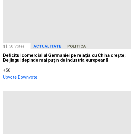
50
Votes
ACTUALITATE
POLITICA
Deficitul comercial al Germaniei pe relația cu China crește;
Beijingul depinde mai puțin de industria europeană
50
Upvote
Downvote