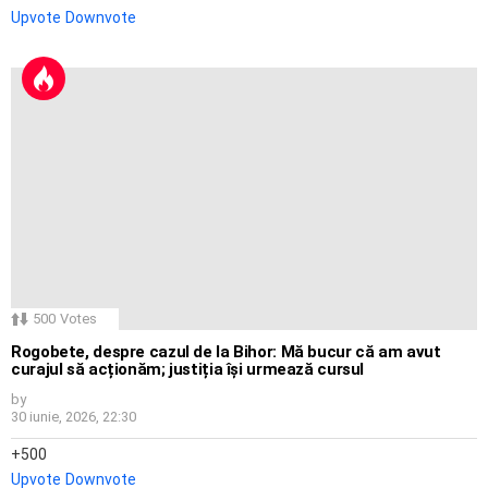
Upvote
Downvote
500
Votes
Rogobete, despre cazul de la Bihor: Mă bucur că am avut
curajul să acționăm; justiția își urmează cursul
by
30 iunie, 2026, 22:30
500
Upvote
Downvote