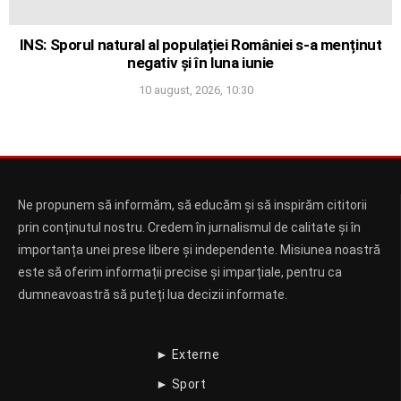
INS: Sporul natural al populației României s-a menținut
negativ și în luna iunie
10 august, 2026, 10:30
Ne propunem să informăm, să educăm și să inspirăm cititorii
prin conținutul nostru. Credem în jurnalismul de calitate și în
importanța unei prese libere și independente. Misiunea noastră
este să oferim informații precise și imparțiale, pentru ca
dumneavoastră să puteți lua decizii informate.
► Externe
► Sport