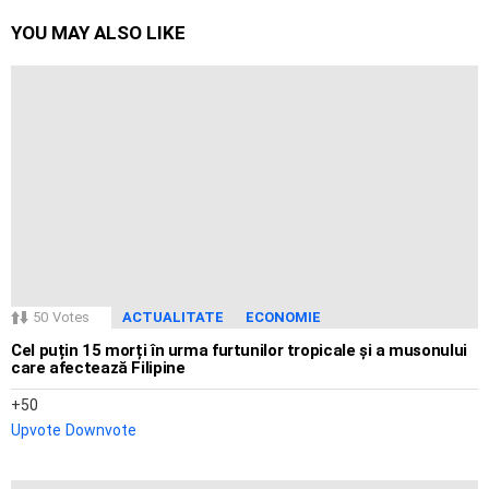
YOU MAY ALSO LIKE
50
Votes
ACTUALITATE
ECONOMIE
Cel puțin 15 morți în urma furtunilor tropicale și a musonului
care afectează Filipine
50
Upvote
Downvote