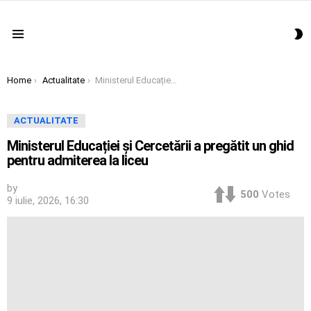
S
Menu
S
You are here:
Home
Actualitate
Ministerul Educației și Cercetării a pregătit un ghid pentru admiterea la liceu
ACTUALITATE
Ministerul Educației și Cercetării a pregătit un ghid
pentru admiterea la liceu
by
500
Votes
9 iulie, 2026, 16:30