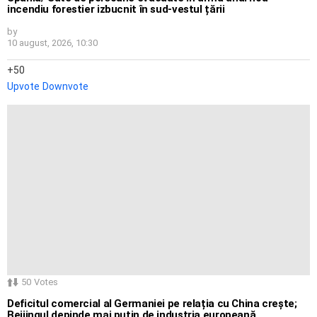
incendiu forestier izbucnit în sud-vestul țării
by
10 august, 2026, 10:30
50
Upvote
Downvote
50
Votes
Deficitul comercial al Germaniei pe relația cu China crește;
Beijingul depinde mai puțin de industria europeană