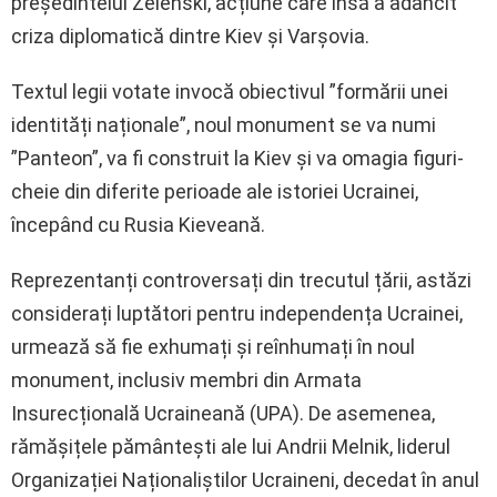
președintelui Zelenski, acțiune care însă a adâncit
criza diplomatică dintre Kiev și Varșovia.
Textul legii votate invocă obiectivul ”formării unei
identități naționale”, noul monument se va numi
”Panteon”, va fi construit la Kiev și va omagia figuri-
cheie din diferite perioade ale istoriei Ucrainei,
începând cu Rusia Kieveană.
Reprezentanți controversați din trecutul țării, astăzi
considerați luptători pentru independența Ucrainei,
urmează să fie exhumați și reînhumați în noul
monument, inclusiv membri din Armata
Insurecțională Ucraineană (UPA). De asemenea,
rămășițele pământești ale lui Andrii Melnik, liderul
Organizației Naționaliștilor Ucraineni, decedat în anul