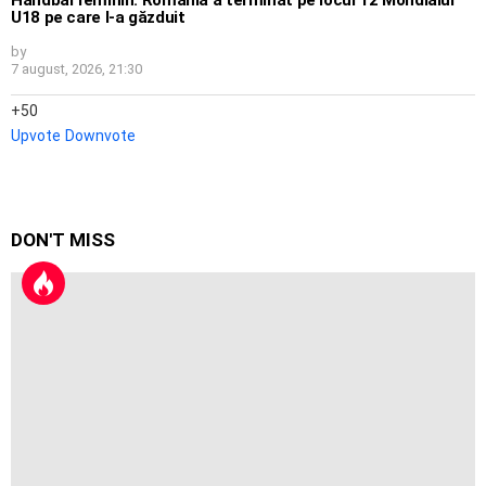
U18 pe care l-a găzduit
by
7 august, 2026, 21:30
50
Upvote
Downvote
DON'T MISS