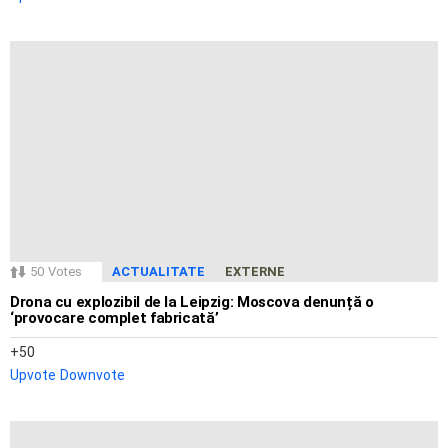
50
Votes
ACTUALITATE
EXTERNE
Drona cu explozibil de la Leipzig: Moscova denunță o
‘provocare complet fabricată’
50
Upvote
Downvote