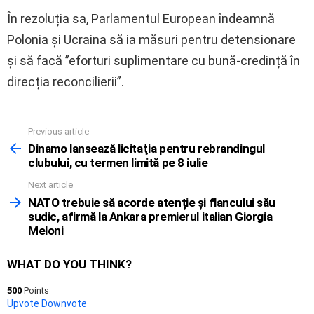
În rezoluția sa, Parlamentul European îndeamnă
Polonia și Ucraina să ia măsuri pentru detensionare
și să facă ”eforturi suplimentare cu bună-credință în
direcția reconcilierii”.
Previous article
See
more
Dinamo lansează licitaţia pentru rebrandingul
clubului, cu termen limită pe 8 iulie
Next article
NATO trebuie să acorde atenție și flancului său
sudic, afirmă la Ankara premierul italian Giorgia
Meloni
WHAT DO YOU THINK?
500
Points
Upvote
Downvote