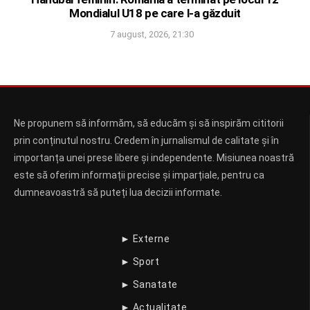
Mondialul U18 pe care l-a găzduit
7 august, 2026, 21:30
Ne propunem să informăm, să educăm și să inspirăm cititorii
prin conținutul nostru. Credem în jurnalismul de calitate și în
importanța unei prese libere și independente. Misiunea noastră
este să oferim informații precise și imparțiale, pentru ca
dumneavoastră să puteți lua decizii informate.
► Externe
► Sport
► Sanatate
► Actualitate