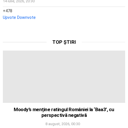
14 iulie, 2026, 20:30
478
Upvote
Downvote
TOP ȘTIRI
Moody’s menține ratingul României la ‘Baa3’, cu
perspectivă negativă
8 august, 2026, 00:30