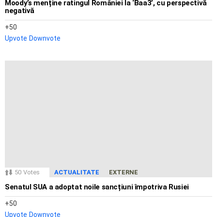
Moody’s menține ratingul României la ‘Baa3’, cu perspectivă
negativă
50
Upvote
Downvote
50
Votes
ACTUALITATE
EXTERNE
Senatul SUA a adoptat noile sancțiuni împotriva Rusiei
50
Upvote
Downvote