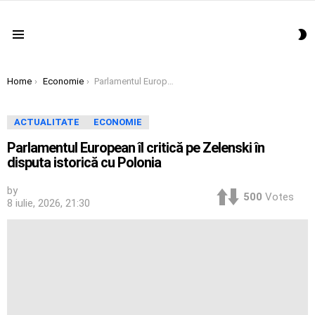
S
Menu
S
You are here:
Home
Economie
Parlamentul European îl critică pe Zelenski în disputa istorică cu Polonia
ACTUALITATE
ECONOMIE
Parlamentul European îl critică pe Zelenski în
disputa istorică cu Polonia
by
500
Votes
8 iulie, 2026, 21:30