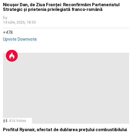
Nicușor Dan, de Ziua Franței: Reconfirmăm Parteneriatul
Strategic și prietenia privilegiată franco-română
by
14 iulie, 2026, 18:30
478
Upvote
Downvote
414
Votes
Profitul Ryanair, afectat de dublarea prețului combustibilului