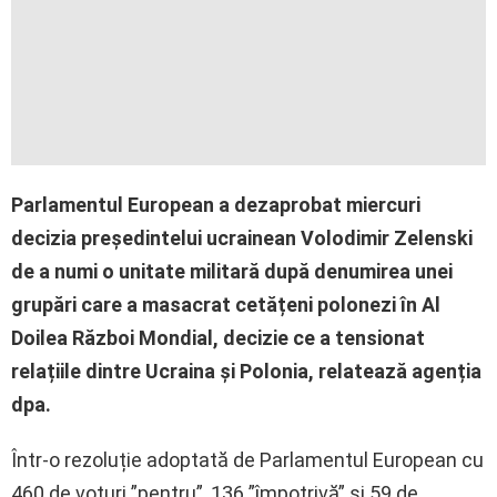
Parlamentul European a dezaprobat miercuri
decizia președintelui ucrainean Volodimir Zelenski
de a numi o unitate militară după denumirea unei
grupări care a masacrat cetățeni polonezi în Al
Doilea Război Mondial, decizie ce a tensionat
relațiile dintre Ucraina și Polonia, relatează agenția
dpa.
Într-o rezoluție adoptată de Parlamentul European cu
460 de voturi ”pentru”, 136 ”împotrivă” și 59 de