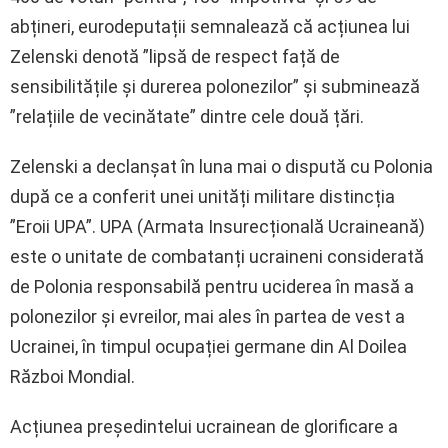
abțineri, eurodeputații semnalează că acțiunea lui
Zelenski denotă ”lipsă de respect față de
sensibilitățile și durerea polonezilor” și subminează
”relațiile de vecinătate” dintre cele două țări.
Zelenski a declanșat în luna mai o dispută cu Polonia
după ce a conferit unei unități militare distincția
”Eroii UPA”. UPA (Armata Insurecțională Ucraineană)
este o unitate de combatanți ucraineni considerată
de Polonia responsabilă pentru uciderea în masă a
polonezilor și evreilor, mai ales în partea de vest a
Ucrainei, în timpul ocupației germane din Al Doilea
Război Mondial.
Acțiunea președintelui ucrainean de glorificare a