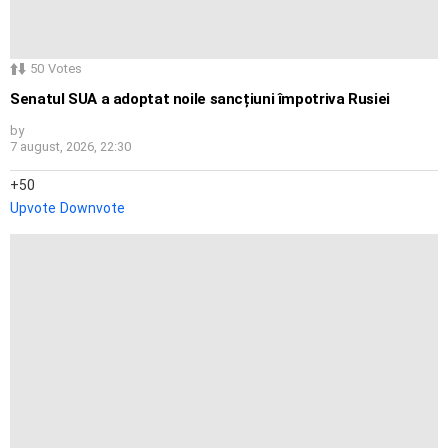
50
Votes
Senatul SUA a adoptat noile sancțiuni împotriva Rusiei
by
7 august, 2026, 22:30
50
Upvote
Downvote