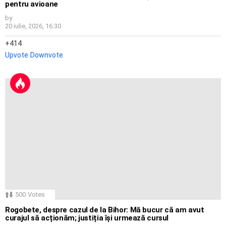
pentru avioane
by
20 iulie, 2026, 16:30
414
Upvote
Downvote
500
Votes
Rogobete, despre cazul de la Bihor: Mă bucur că am avut
curajul să acționăm; justiția își urmează cursul