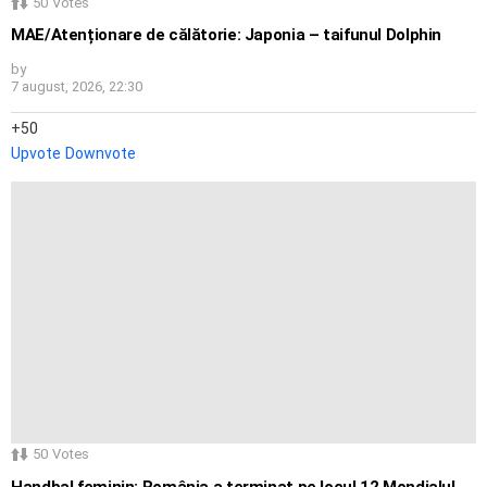
50
Votes
MAE/Atenționare de călătorie: Japonia – taifunul Dolphin
by
7 august, 2026, 22:30
50
Upvote
Downvote
50
Votes
Handbal feminin: România a terminat pe locul 12 Mondialul