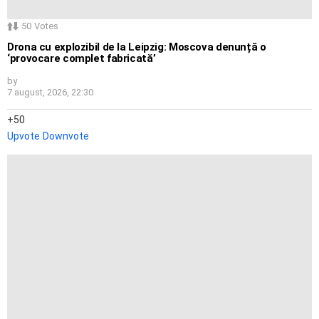
50
Votes
Drona cu explozibil de la Leipzig: Moscova denunță o
‘provocare complet fabricată’
by
7 august, 2026, 22:30
50
Upvote
Downvote