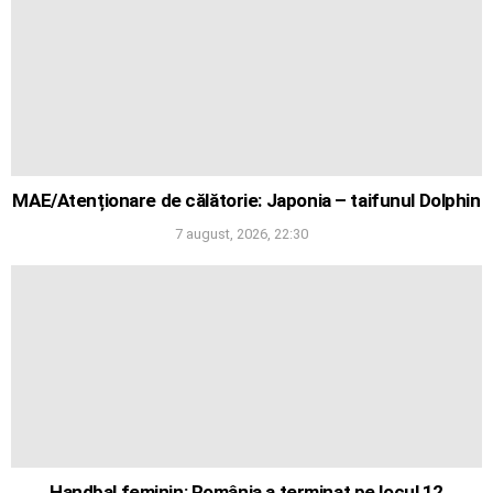
MAE/Atenționare de călătorie: Japonia – taifunul Dolphin
7 august, 2026, 22:30
Handbal feminin: România a terminat pe locul 12