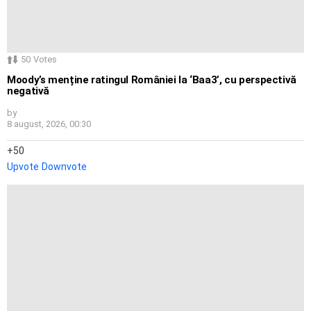
50
Votes
Moody’s menține ratingul României la ‘Baa3’, cu perspectivă
negativă
by
8 august, 2026, 00:30
50
Upvote
Downvote