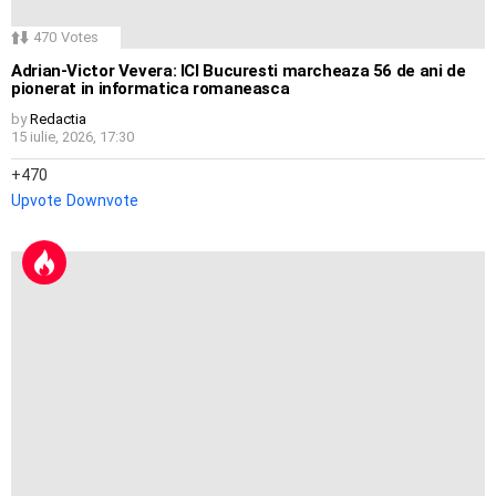
470
Votes
Adrian-Victor Vevera: ICI Bucuresti marcheaza 56 de ani de
pionerat in informatica romaneasca
by
Redactia
15 iulie, 2026, 17:30
470
Upvote
Downvote