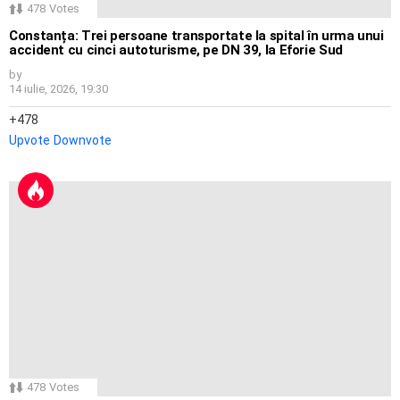
478
Votes
Constanța: Trei persoane transportate la spital în urma unui
accident cu cinci autoturisme, pe DN 39, la Eforie Sud
by
14 iulie, 2026, 19:30
478
Upvote
Downvote
478
Votes