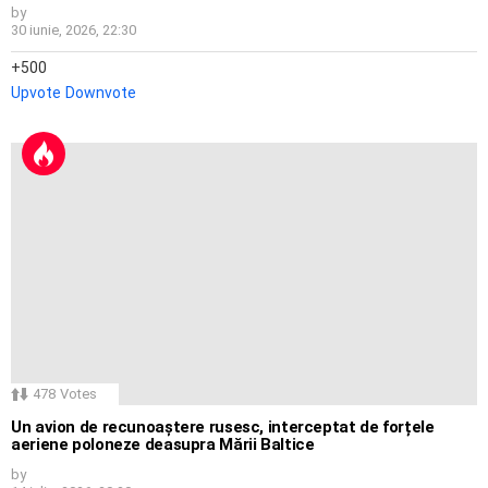
by
30 iunie, 2026, 22:30
500
Upvote
Downvote
478
Votes
Un avion de recunoaștere rusesc, interceptat de forțele
aeriene poloneze deasupra Mării Baltice
by