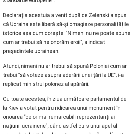
standarde europene”.
Declarația acestuia a venit după ce Zelenski a spus
că Ucraina este liberă să-și omagieze personalitățile
istorice așa cum dorește. ”Nimeni nu ne poate spune
cum ar trebui să ne onorăm eroii”, a indicat
președintele ucrainean.
Atunci, nimeni nu ar trebui să spună Poloniei cum ar
trebui ”să voteze asupra aderării unei țări la UE”, i-a
replicat ministrul polonez al apărării.
Cu toate acestea, în ziua următoare parlamentul de
la Kiev a votat pentru ridicarea unui monument în
onoarea ”celor mai remarcabili reprezentanți ai
națiunii ucrainene”, dând astfel curs unui apel al