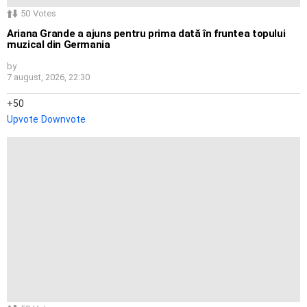
50
Votes
Ariana Grande a ajuns pentru prima dată în fruntea topului
muzical din Germania
by
7 august, 2026, 22:30
50
Upvote
Downvote