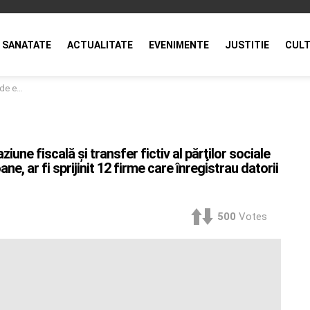
SANATATE
ACTUALITATE
EVENIMENTE
JUSTITIE
CULT
ste 3,3 milioane de lei
iune fiscală şi transfer fictiv al părţilor sociale
e, ar fi sprijinit 12 firme care înregistrau datorii
500
Votes