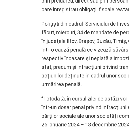
prin preluarea, direct sau prin persoan
care înregistrau obligaţii fiscale resta
Poliţişti din cadrul Serviciului de Inv
făcut, miercuri, 34 de mandate de perc
în judeţele Ilfov, Braşov, Buzău, Timiş, 
într-o cauză penală ce vizează săvârşir
respectiv încasare şi neplată a impozit
stat, precum şi infracţiuni privind tran
acţiunilor deţinute în cadrul unor soci
urmărirea penală.
”Totodată, în cursul zilei de astăzi v
într-un dosar penal privind infracţiunil
părţilor sociale ale unor societăţi come
25 ianuarie 2024 – 18 decembrie 2024, 