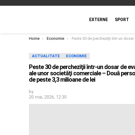
EXTERNE
SPORT
You are here:
Home
Economie
Peste 30 de percheziţii într-un dosar de evaziune fiscală şi transfer fictiv al părţilor sociale ale unor societăţi comerciale – Două persoane, ar fi sprijinit 12 firme care înregistrau datorii de pe
ACTUALITATE
ECONOMIE
Peste 30 de percheziţii într-un dosar de evaz
ale unor societăţi comerciale – Două persoan
de peste 3,3 milioane de lei
by
20 mai, 2026, 12:30