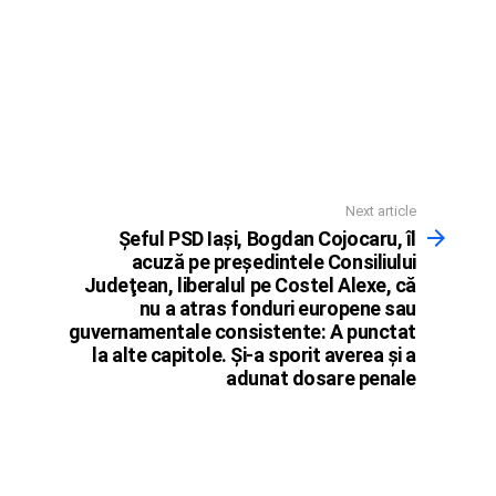
Next article
Şeful PSD Iaşi, Bogdan Cojocaru, îl
acuză pe preşedintele Consiliului
Judeţean, liberalul pe Costel Alexe, că
nu a atras fonduri europene sau
guvernamentale consistente: A punctat
la alte capitole. Şi-a sporit averea şi a
adunat dosare penale