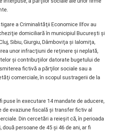
e interpuse, a părţilor sociale ale unor firme
nte.
estigare a Criminalităţii Economice Ilfov au
heziţie domiciliară în municipiul Bucureşti şi
Cluj, Sibiu, Giurgiu, Dâmboviţa şi Ialomiţa,
ea unor infracţiuni de reţinere şi neplată,
elor şi contribuţiilor datorate bugetului de
smiterea fictivă a părţilor sociale sau a
etăţi comerciale, în scopul sustragerii de la
or fi puse în executare 14 mandate de aducere,
e de evaziune fiscală şi transfer fictiv al
rciale. Din cercetări a reieşit că, în perioada
două persoane de 45 şi 46 de ani, ar fi