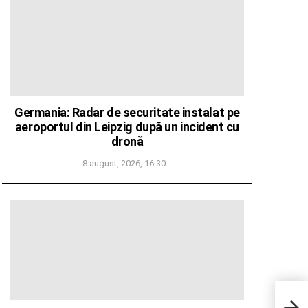
Germania: Radar de securitate instalat pe
aeroportul din Leipzig după un incident cu
dronă
8 august, 2026, 16:30
Şefu
pe p