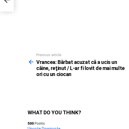
Previous article
See
more
Vrancea: Bărbat acuzat că a ucis un
câine, reţinut / L-ar fi lovit de mai multe
ori cu un ciocan
WHAT DO YOU THINK?
500
Points
Upvote
Downvote