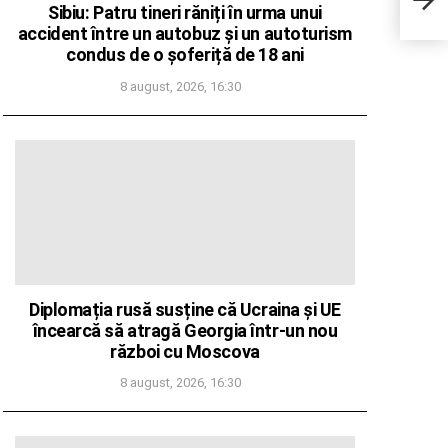
liber
Sibiu: Patru tineri răniți în urma unui
fond
accident între un autobuz și un autoturism
consi
condus de o șoferiță de 18 ani
a sp
8 august, 2026, 16:30
Diplomația rusă susține că Ucraina și UE
încearcă să atragă Georgia într-un nou
război cu Moscova
8 august, 2026, 16:30