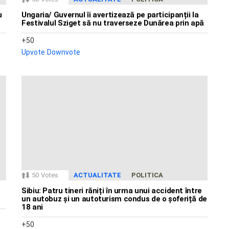
u
Ungaria/ Guvernul îi avertizează pe participanții la
Festivalul Sziget să nu traverseze Dunărea prin apă
50
Upvote
Downvote
50
Votes
ACTUALITATE
POLITICA
Sibiu: Patru tineri răniți în urma unui accident între
un autobuz și un autoturism condus de o șoferiță de
18 ani
50