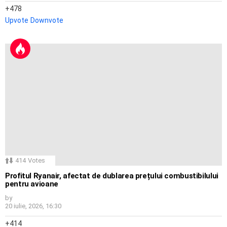
478
Upvote
Downvote
414
Votes
Profitul Ryanair, afectat de dublarea prețului combustibilului
pentru avioane
by
20 iulie, 2026, 16:30
414