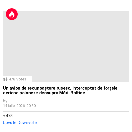
478
Votes
Un avion de recunoaștere rusesc, interceptat de forțele
aeriene poloneze deasupra Mării Baltice
by
14 iulie, 2026, 20:30
478
Upvote
Downvote