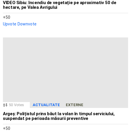
VIDEO Sibiu: Incendiu de vegetație pe aproximativ 50 de
hectare, pe Valea Avrigului
50
Upvote
Downvote
50
Votes
ACTUALITATE
EXTERNE
Argeș: Polițistul prins băut la volan în timpul serviciului,
suspendat pe perioada măsurii preventive
50