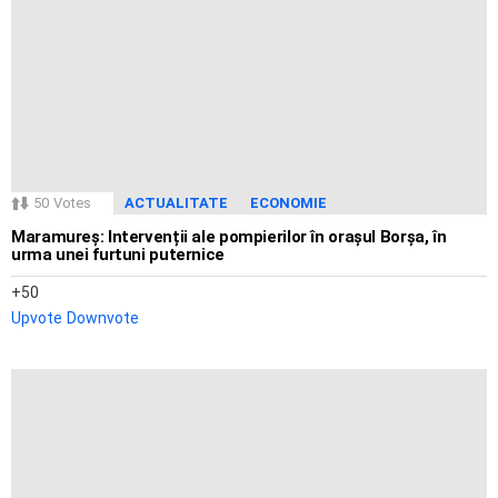
50
Votes
ACTUALITATE
ECONOMIE
Maramureș: Intervenții ale pompierilor în orașul Borșa, în
urma unei furtuni puternice
50
Upvote
Downvote