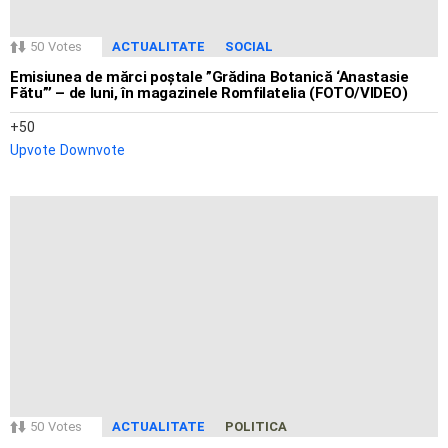
50
Votes
ACTUALITATE
SOCIAL
Emisiunea de mărci poștale ”Grădina Botanică ‘Anastasie
Fătu”’ – de luni, în magazinele Romfilatelia (FOTO/VIDEO)
50
Upvote
Downvote
50
Votes
ACTUALITATE
POLITICA