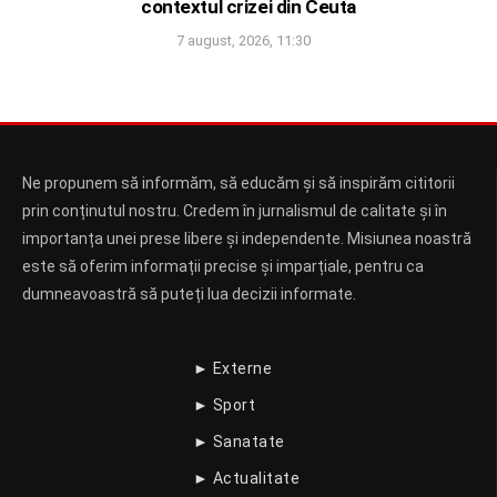
contextul crizei din Ceuta
7 august, 2026, 11:30
Ne propunem să informăm, să educăm și să inspirăm cititorii
prin conținutul nostru. Credem în jurnalismul de calitate și în
importanța unei prese libere și independente. Misiunea noastră
este să oferim informații precise și imparțiale, pentru ca
dumneavoastră să puteți lua decizii informate.
► Externe
► Sport
► Sanatate
► Actualitate