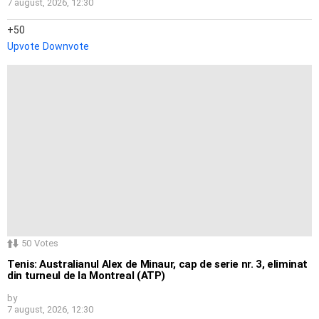
7 august, 2026, 12:30
50
Upvote
Downvote
50
Votes
Tenis: Australianul Alex de Minaur, cap de serie nr. 3, eliminat
din turneul de la Montreal (ATP)
by
7 august, 2026, 12:30