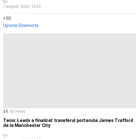
by
7 august, 2026, 14:30
50
Upvote
Downvote
50
Votes
Tenis: Leeds a finalizat transferul portarului James Trafford
de la Manchester City
by