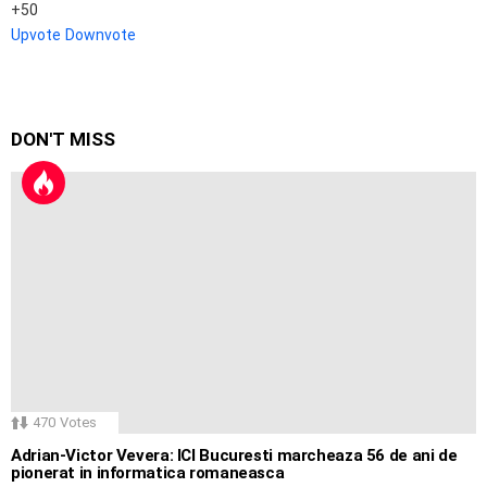
50
Upvote
Downvote
DON'T MISS
470
Votes
Adrian-Victor Vevera: ICI Bucuresti marcheaza 56 de ani de
pionerat in informatica romaneasca