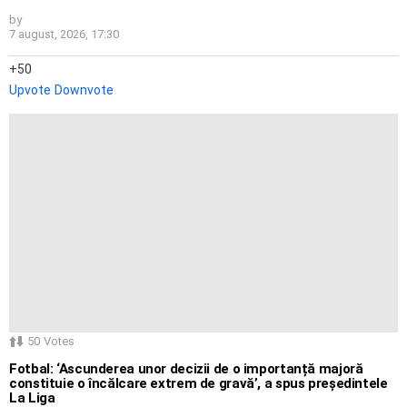
by
7 august, 2026, 17:30
50
Upvote
Downvote
50
Votes
Fotbal: ‘Ascunderea unor decizii de o importanță majoră
constituie o încălcare extrem de gravă’, a spus președintele
La Liga