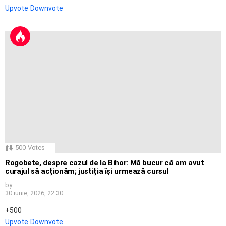
Upvote
Downvote
500
Votes
Rogobete, despre cazul de la Bihor: Mă bucur că am avut
curajul să acționăm; justiția își urmează cursul
by
30 iunie, 2026, 22:30
500
Upvote
Downvote