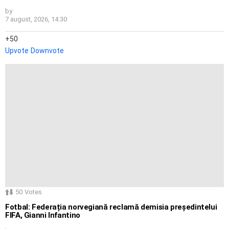
by
7 august, 2026, 14:30
50
Upvote
Downvote
50
Votes
Fotbal: Federația norvegiană reclamă demisia președintelui
FIFA, Gianni Infantino