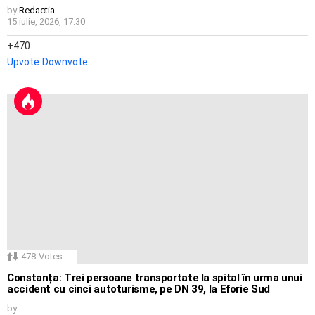
by
Redactia
15 iulie, 2026, 17:30
470
Upvote
Downvote
478
Votes
Constanța: Trei persoane transportate la spital în urma unui
accident cu cinci autoturisme, pe DN 39, la Eforie Sud
by