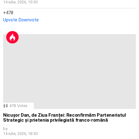
14 iulie, 2026, 19:30
478
Upvote
Downvote
478
Votes
Nicușor Dan, de Ziua Franței: Reconfirmăm Parteneriatul
Strategic și prietenia privilegiată franco-română
by
14 iulie, 2026, 18:30