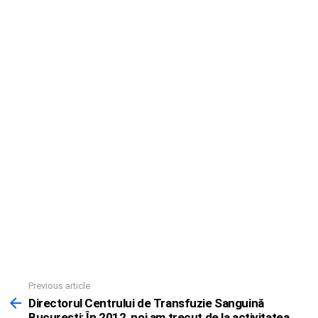
Previous article
See
more
Directorul Centrului de Transfuzie Sanguină
Bucureşti: În 2012, noi am trecut de la activitatea