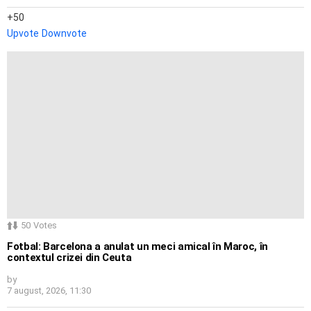
50
Upvote
Downvote
50
Votes
Fotbal: Barcelona a anulat un meci amical în Maroc, în
contextul crizei din Ceuta
by
7 august, 2026, 11:30