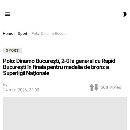
S
Menu
S
You are here:
Home
Sport
Polo: Dinamo Bucureşti, 2-0 la general cu Rapid Bucureşti în finala pentru medalia de bronz a Superligii Naţionale
SPORT
Polo: Dinamo Bucureşti, 2-0 la general cu Rapid
Bucureşti în finala pentru medalia de bronz a
Superligii Naţionale
by
500
Votes
14 mai, 2026, 23:30