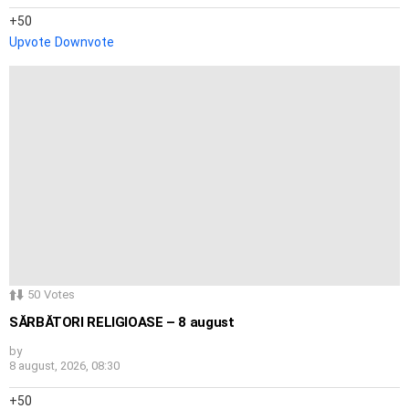
50
Upvote
Downvote
50
Votes
SĂRBĂTORI RELIGIOASE – 8 august
by
8 august, 2026, 08:30
50