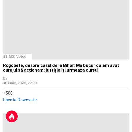
500
Votes
Rogobete, despre cazul de la Bihor: Mă bucur că am avut
curajul să acționăm; justiția își urmează cursul
by
30 iunie, 2026, 22:30
500
Upvote
Downvote