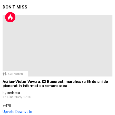
DON'T MISS
478
Votes
Adrian-Victor Vevera: ICI Bucuresti marcheaza 56 de ani de
pionerat in informatica romaneasca
by
Redactia
15 iulie, 2026, 17:30
478
Upvote
Downvote