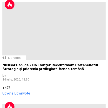
478
Votes
Nicușor Dan, de Ziua Franței: Reconfirmăm Parteneriatul
Strategic și prietenia privilegiată franco-română
by
14 iulie, 2026, 18:30
478
Upvote
Downvote