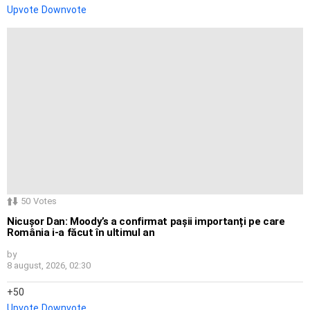
Upvote
Downvote
50
Votes
Nicușor Dan: Moody’s a confirmat pașii importanți pe care
România i-a făcut în ultimul an
by
8 august, 2026, 02:30
50
Upvote
Downvote