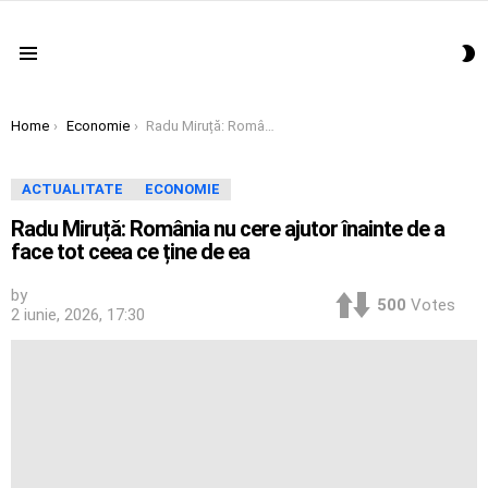
S
Menu
S
You are here:
Home
Economie
Radu Miruță: România nu cere ajutor înainte de a face tot ceea ce ține de ea
ACTUALITATE
ECONOMIE
Radu Miruță: România nu cere ajutor înainte de a
face tot ceea ce ține de ea
by
500
Votes
2 iunie, 2026, 17:30