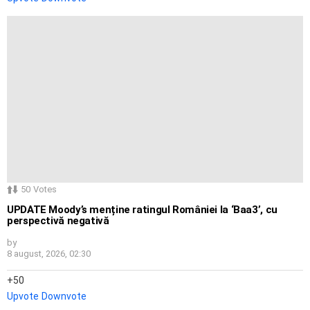
50
Votes
UPDATE Moody’s menține ratingul României la ‘Baa3’, cu
perspectivă negativă
by
8 august, 2026, 02:30
50
Upvote
Downvote