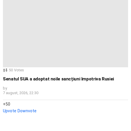
50
Votes
Senatul SUA a adoptat noile sancțiuni împotriva Rusiei
by
7 august, 2026, 22:30
50
Upvote
Downvote