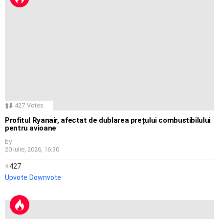
427
Votes
Profitul Ryanair, afectat de dublarea prețului combustibilului
pentru avioane
by
20 iulie, 2026, 16:30
427
Upvote
Downvote