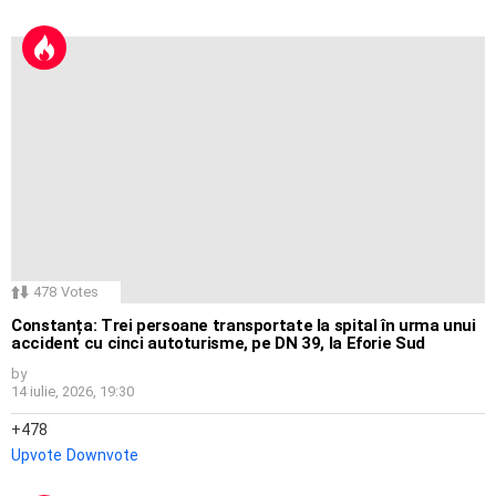
478
Votes
Constanța: Trei persoane transportate la spital în urma unui
accident cu cinci autoturisme, pe DN 39, la Eforie Sud
by
14 iulie, 2026, 19:30
478
Upvote
Downvote