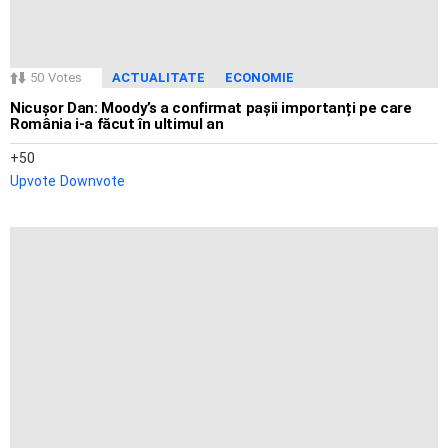
50
Votes
ACTUALITATE
ECONOMIE
Nicușor Dan: Moody’s a confirmat pașii importanți pe care
România i-a făcut în ultimul an
50
Upvote
Downvote