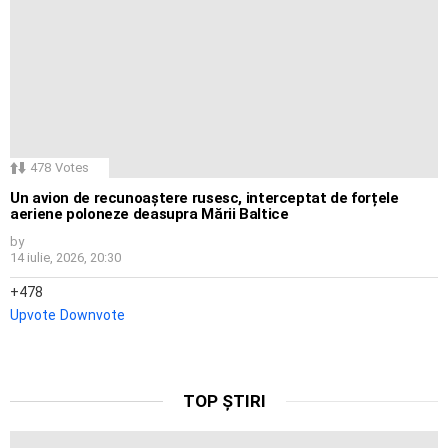
478
Votes
Un avion de recunoaștere rusesc, interceptat de forțele
aeriene poloneze deasupra Mării Baltice
by
14 iulie, 2026, 20:30
478
Upvote
Downvote
TOP ȘTIRI