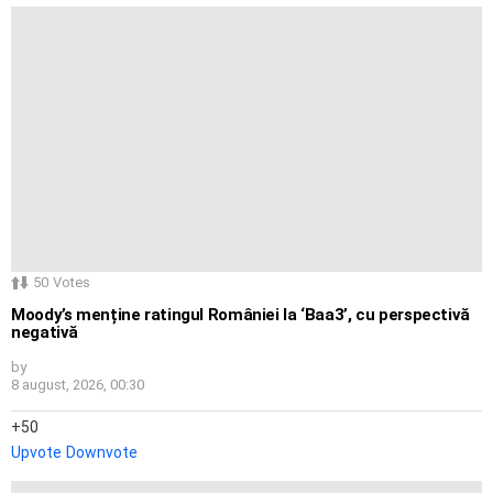
50
Votes
Moody’s menține ratingul României la ‘Baa3’, cu perspectivă
negativă
by
8 august, 2026, 00:30
50
Upvote
Downvote