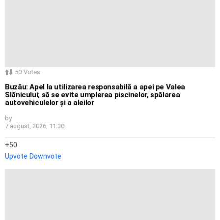
50
Votes
Buzău: Apel la utilizarea responsabilă a apei pe Valea
Slănicului; să se evite umplerea piscinelor, spălarea
autovehiculelor și a aleilor
by
7 august, 2026, 11:30
50
Upvote
Downvote