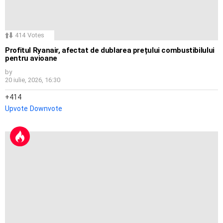
414
Votes
Profitul Ryanair, afectat de dublarea prețului combustibilului
pentru avioane
by
20 iulie, 2026, 16:30
414
Upvote
Downvote