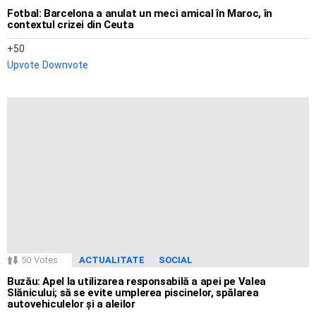
Fotbal: Barcelona a anulat un meci amical în Maroc, în
contextul crizei din Ceuta
50
Upvote
Downvote
50
Votes
ACTUALITATE
SOCIAL
Buzău: Apel la utilizarea responsabilă a apei pe Valea
Slănicului; să se evite umplerea piscinelor, spălarea
autovehiculelor și a aleilor