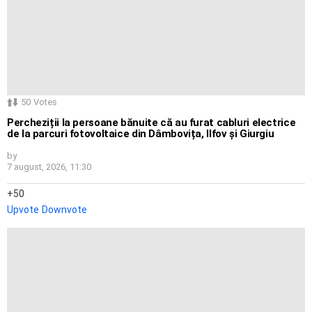
50
Votes
Percheziții la persoane bănuite că au furat cabluri electrice
de la parcuri fotovoltaice din Dâmbovița, Ilfov și Giurgiu
by
7 august, 2026, 11:30
50
Upvote
Downvote