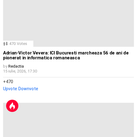
470
Votes
Adrian-Victor Vevera: ICI Bucuresti marcheaza 56 de ani de
pionerat in informatica romaneasca
by
Redactia
15 iulie, 2026, 17:30
470
Upvote
Downvote