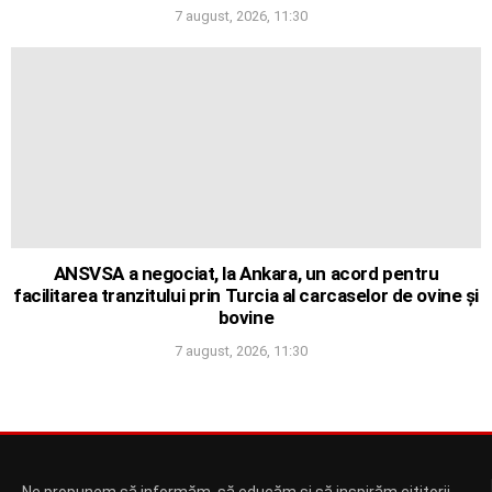
7 august, 2026, 11:30
ANSVSA a negociat, la Ankara, un acord pentru
facilitarea tranzitului prin Turcia al carcaselor de ovine și
bovine
7 august, 2026, 11:30
Ne propunem să informăm, să educăm și să inspirăm cititorii