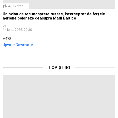
478
Votes
Un avion de recunoaștere rusesc, interceptat de forțele
aeriene poloneze deasupra Mării Baltice
by
14 iulie, 2026, 20:30
478
Upvote
Downvote
TOP ȘTIRI