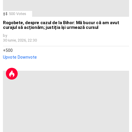
500
Votes
Rogobete, despre cazul de la Bihor: Mă bucur că am avut
curajul să acționăm; justiția își urmează cursul
by
30 iunie, 2026, 22:30
500
Upvote
Downvote