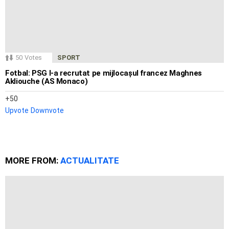
50
Votes
SPORT
Fotbal: PSG l-a recrutat pe mijlocașul francez Maghnes
Akliouche (AS Monaco)
50
Upvote
Downvote
MORE FROM:
ACTUALITATE