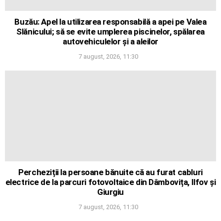
Buzău: Apel la utilizarea responsabilă a apei pe Valea
Slănicului; să se evite umplerea piscinelor, spălarea
autovehiculelor și a aleilor
7 august, 2026, 11:30
Percheziții la persoane bănuite că au furat cabluri
electrice de la parcuri fotovoltaice din Dâmbovița, Ilfov și
Giurgiu
7 august, 2026, 11:30