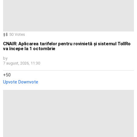
50
Votes
CNAIR: Aplicarea tarifelor pentru rovinietă și sistemul TollRo
va începe la 1 octombrie
by
7 august, 2026, 11:30
50
Upvote
Downvote