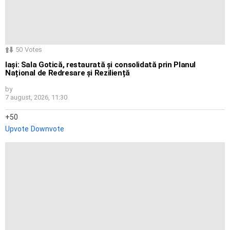
50
Votes
Iași: Sala Gotică, restaurată și consolidată prin Planul
Național de Redresare și Reziliență
by
7 august, 2026, 11:30
50
Upvote
Downvote