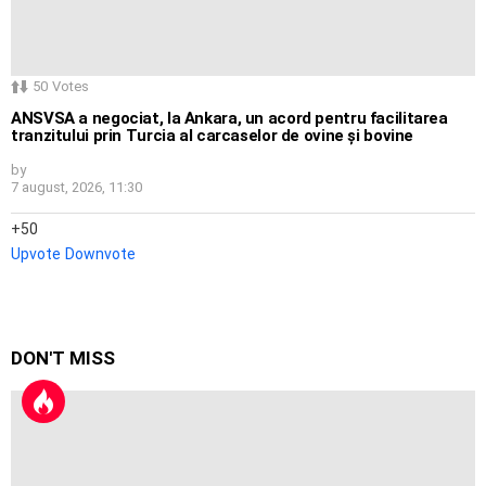
50
Votes
ANSVSA a negociat, la Ankara, un acord pentru facilitarea
tranzitului prin Turcia al carcaselor de ovine și bovine
by
7 august, 2026, 11:30
50
Upvote
Downvote
DON'T MISS