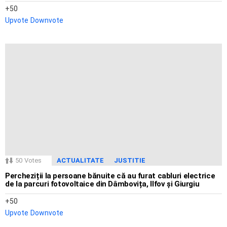
50
Upvote
Downvote
50
Votes
ACTUALITATE
JUSTITIE
Percheziții la persoane bănuite că au furat cabluri electrice
de la parcuri fotovoltaice din Dâmbovița, Ilfov și Giurgiu
50
Upvote
Downvote