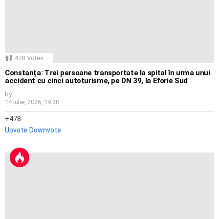
478
Votes
Constanța: Trei persoane transportate la spital în urma unui
accident cu cinci autoturisme, pe DN 39, la Eforie Sud
by
14 iulie, 2026, 19:30
478
Upvote
Downvote