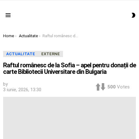
S
Menu
S
You are here:
Home
Actualitate
Raftul românesc de la Sofia – apel pentru donații de carte Bibliotecii Universitare din Bulgaria
ACTUALITATE
EXTERNE
Raftul românesc de la Sofia – apel pentru donații de
carte Bibliotecii Universitare din Bulgaria
by
500
Votes
3 iunie, 2026, 13:30