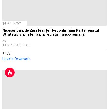
478
Votes
Nicușor Dan, de Ziua Franței: Reconfirmăm Parteneriatul
Strategic și prietenia privilegiată franco-română
by
14 iulie, 2026, 18:30
478
Upvote
Downvote