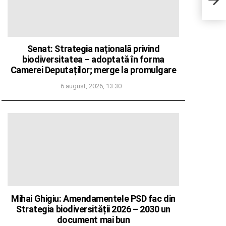
medi
Senat: Strategia națională privind
biodiversitatea – adoptată în forma
Camerei Deputaților; merge la promulgare
6 august, 2026, 13:30
Mihai Ghigiu: Amendamentele PSD fac din
Strategia biodiversității 2026 – 2030 un
document mai bun