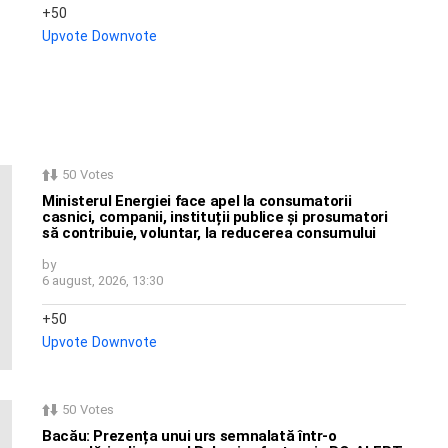
50
Upvote
Downvote
50
Votes
Ministerul Energiei face apel la consumatorii
casnici, companii, instituții publice și prosumatori
să contribuie, voluntar, la reducerea consumului
by
6 august, 2026, 13:30
50
Upvote
Downvote
50
Votes
Bacău: Prezența unui urs semnalată într-o