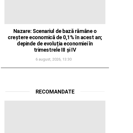
Nazare: Scenariul de bază rămâne o
creștere economică de 0,1% în acest an;
depinde de evoluția economiei în
trimestrele III și IV
6 august, 2026, 13:30
RECOMANDATE