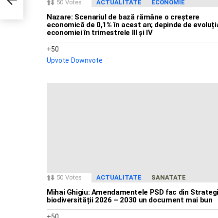
50
Votes
ACTUALITATE
ECONOMIE
Nazare: Scenariul de bază rămâne o creștere
economică de 0,1% în acest an; depinde de evoluți
economiei în trimestrele III și IV
50
Upvote
Downvote
50
Votes
ACTUALITATE
SANATATE
Mihai Ghigiu: Amendamentele PSD fac din Strateg
biodiversității 2026 – 2030 un document mai bun
50