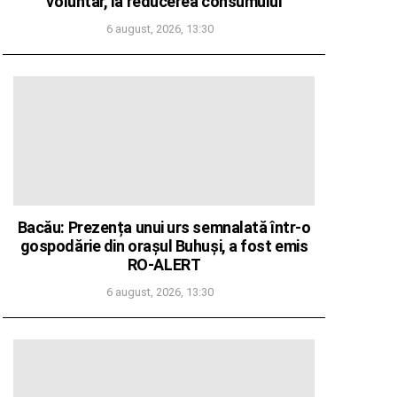
voluntar, la reducerea consumului
6 august, 2026, 13:30
Bacău: Prezența unui urs semnalată într-o
gospodărie din orașul Buhuși, a fost emis
RO-ALERT
6 august, 2026, 13:30