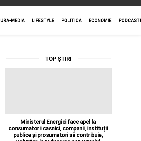
URA-MEDIA
LIFESTYLE
POLITICA
ECONOMIE
PODCAST
TOP ȘTIRI
Ministerul Energiei face apel la
consumatorii casnici, companii, instituții
publice și prosumatori să contribuie,