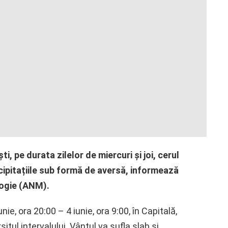
i, pe durata zilelor de miercuri și joi, cerul
recipitațiile sub formă de aversă, informează
ogie (ANM).
unie, ora 20:00 – 4 iunie, ora 9:00, în Capitală,
rșitul intervalului. Vântul va sufla slab și