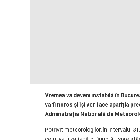
Vremea va deveni instabilă în Bucureșt
va fi noros și își vor face apariția p
Adminstrația Națională de Meteorol
Potrivit meteorologilor, în intervalul 3 i
cerul va fi variabil, cu înnorări spre sfâ