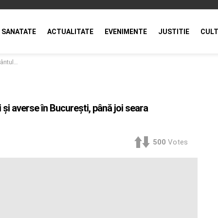
SANATATE
ACTUALITATE
EVENIMENTE
JUSTITIE
CULT
meteorologi)
i și averse în București, până joi seara
500
Votes