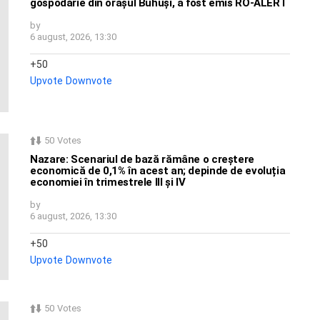
gospodărie din orașul Buhuși, a fost emis RO-ALERT
by
6 august, 2026, 13:30
50
Upvote
Downvote
50
Votes
Nazare: Scenariul de bază rămâne o creștere
economică de 0,1% în acest an; depinde de evoluția
economiei în trimestrele III și IV
by
6 august, 2026, 13:30
50
Upvote
Downvote
50
Votes