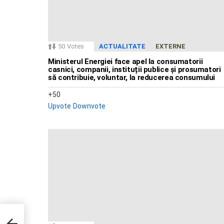
50
Votes
ACTUALITATE
EXTERNE
Ministerul Energiei face apel la consumatorii
casnici, companii, instituții publice și prosumatori
să contribuie, voluntar, la reducerea consumului
50
Upvote
Downvote
ntru
e din