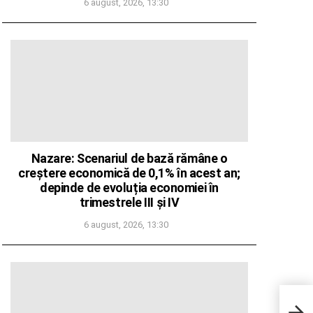
6 august, 2026, 13:30
Nazare: Scenariul de bază rămâne o
creștere economică de 0,1% în acest an;
depinde de evoluția economiei în
trimestrele III și IV
6 august, 2026, 13:30
Mureș
inte