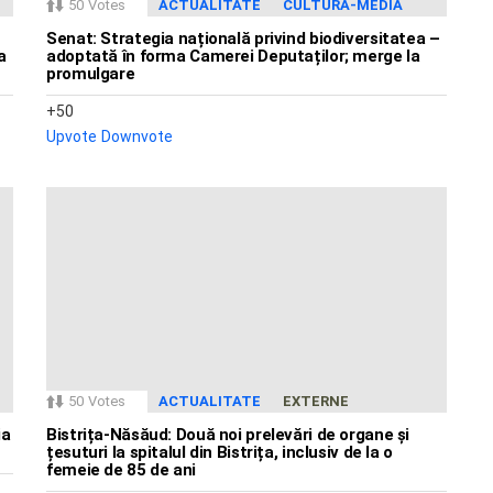
50
Votes
ACTUALITATE
CULTURA-MEDIA
Senat: Strategia națională privind biodiversitatea –
a
adoptată în forma Camerei Deputaților; merge la
promulgare
50
Upvote
Downvote
50
Votes
ACTUALITATE
EXTERNE
ia
Bistrița-Năsăud: Două noi prelevări de organe și
țesuturi la spitalul din Bistrița, inclusiv de la o
femeie de 85 de ani