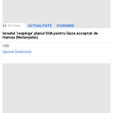
50
Votes
ACTUALITATE
ECONOMIE
Israelul ‘respinge’ planul SUA pentru Gaza acceptat de
Hamas (Netanyahu)
50
Upvote
Downvote