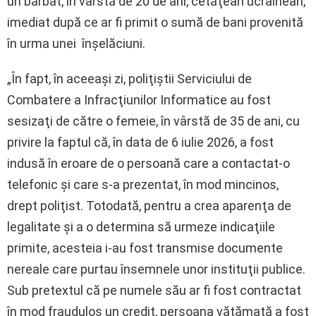
un bărbat, în vârstă de 20 de ani, cetăţean ucrainean,
imediat după ce ar fi primit o sumă de bani provenită
în urma unei înşelăciuni.
„În fapt, în aceeaşi zi, poliţiştii Serviciului de
Combatere a Infracţiunilor Informatice au fost
sesizaţi de către o femeie, în vârstă de 35 de ani, cu
privire la faptul că, în data de 6 iulie 2026, a fost
indusă în eroare de o persoană care a contactat-o
telefonic şi care s-a prezentat, în mod mincinos,
drept poliţist. Totodată, pentru a crea aparenţa de
legalitate şi a o determina să urmeze indicaţiile
primite, acesteia i-au fost transmise documente
nereale care purtau însemnele unor instituţii publice.
Sub pretextul că pe numele său ar fi fost contractat
în mod fraudulos un credit, persoana vătămată a fost