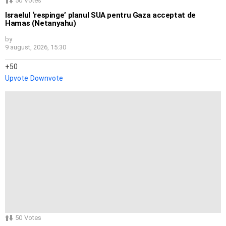
50
Votes
Israelul ‘respinge’ planul SUA pentru Gaza acceptat de
Hamas (Netanyahu)
by
9 august, 2026, 15:30
50
Upvote
Downvote
50
Votes