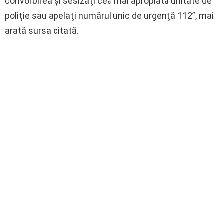
convorbirea şi sesizaţi cea mai apropiată unitate de
poliţie sau apelaţi numărul unic de urgenţă 112”, mai
arată sursa citată.