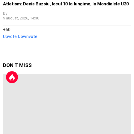
Atletism: Denis Buzoiu, locul 10 la lungime, la Mondialele U20
by
9 august, 2026, 14:30
50
Upvote
Downvote
DON'T MISS