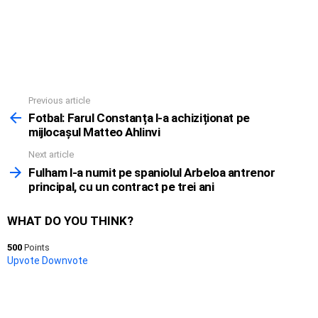
Previous article
See
more
Fotbal: Farul Constanța l-a achiziționat pe
mijlocașul Matteo Ahlinvi
Next article
Fulham l-a numit pe spaniolul Arbeloa antrenor
principal, cu un contract pe trei ani
WHAT DO YOU THINK?
500
Points
Upvote
Downvote