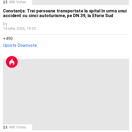
490
Votes
Constanța: Trei persoane transportate la spital în urma unui
accident cu cinci autoturisme, pe DN 39, la Eforie Sud
by
14 iulie, 2026, 19:30
490
Upvote
Downvote
490
Votes