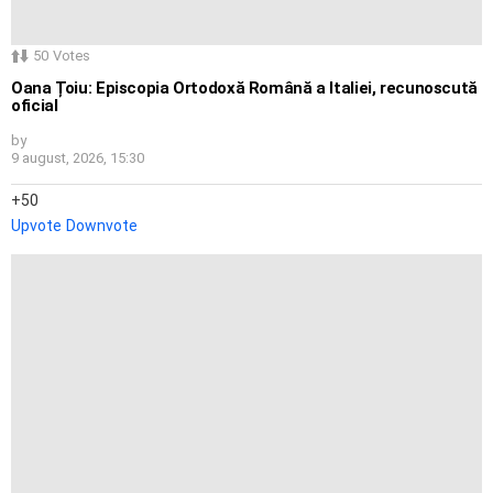
50
Votes
Oana Țoiu: Episcopia Ortodoxă Română a Italiei, recunoscută
oficial
by
9 august, 2026, 15:30
50
Upvote
Downvote