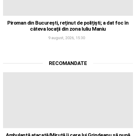
Piroman din București, reținut de polițiști; a dat foc în
câteva locații din zona Iuliu Maniu
9 august, 2026, 15:30
RECOMANDATE
Ambulanță atacată/Miruță îi cere lui Grindeanu să pună