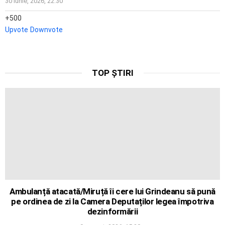
30 iunie, 2026, 22:30
500
Upvote
Downvote
TOP ȘTIRI
Ambulanță atacată/Miruță îi cere lui Grindeanu să pună
pe ordinea de zi la Camera Deputaților legea împotriva
dezinformării