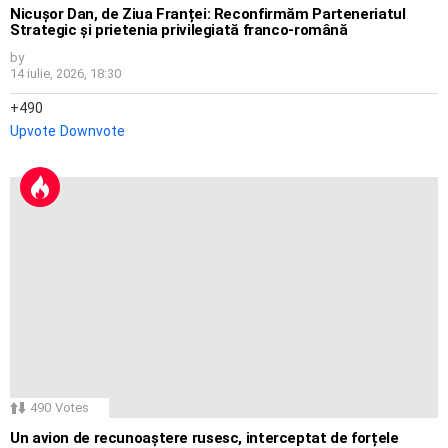
Nicușor Dan, de Ziua Franței: Reconfirmăm Parteneriatul
Strategic și prietenia privilegiată franco-română
by
14 iulie, 2026, 18:30
490
Upvote
Downvote
490
Votes
Un avion de recunoaștere rusesc, interceptat de forțele