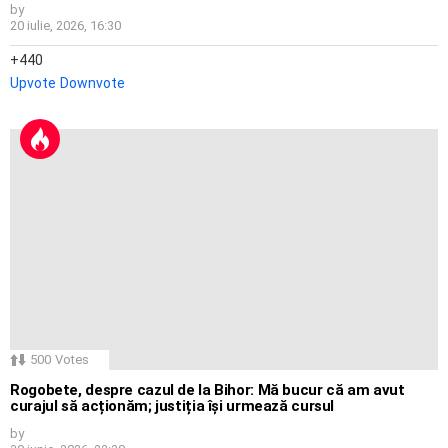
by
20 iulie, 2026, 16:30
440
Upvote
Downvote
500
Votes
Rogobete, despre cazul de la Bihor: Mă bucur că am avut
curajul să acționăm; justiția își urmează cursul
by