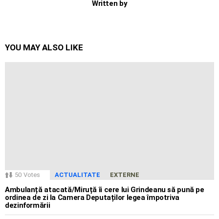
Written by
YOU MAY ALSO LIKE
50
Votes
ACTUALITATE
EXTERNE
Ambulanță atacată/Miruță îi cere lui Grindeanu să pună pe
ordinea de zi la Camera Deputaților legea împotriva
dezinformării