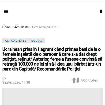
S
Menu
S
You are here:
Home
Actualitate
Ucrainean prins în flagrant când primea bani de la o femeie înşelată de o persoană care s-a dat drept poliţist, reţinut/ Anterior, femeia fusese convinsă să retragă 100.000 de lei şi să-i dea unui bărbat într-un parc din Capitală/ Recomandările Poliţiei
ACTUALITATE
SOCIAL
Ucrainean prins în flagrant când primea bani de la o
femeie înşelată de o persoană care s-a dat drept
poliţist, reţinut/ Anterior, femeia fusese convinsă să
retragă 100.000 de lei şi să-i dea unui bărbat într-un
parc din Capitală/ Recomandările Poliţiei
by
500
Votes
8 iulie, 2026, 14:30