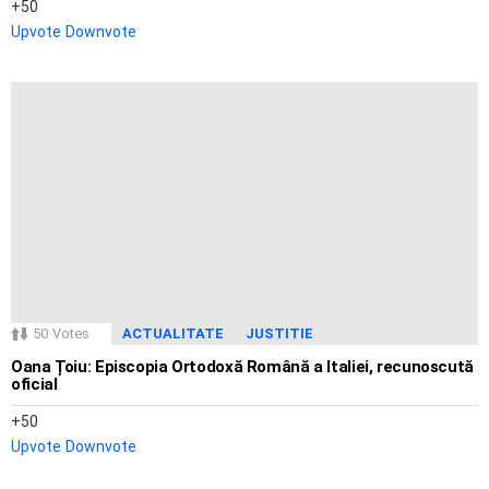
50
Upvote
Downvote
50
Votes
ACTUALITATE
JUSTITIE
Oana Țoiu: Episcopia Ortodoxă Română a Italiei, recunoscută
oficial
50
Upvote
Downvote