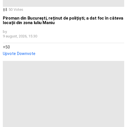
50
Votes
Piroman din București, reținut de polițiști; a dat foc în câteva
locații din zona Iuliu Maniu
by
9 august, 2026, 15:30
50
Upvote
Downvote