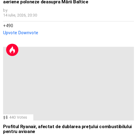
aeriene poloneze deasupra Mării Baltice
by
14 iulie, 2026, 20:30
490
Upvote
Downvote
440
Votes
Profitul Ryanair, afectat de dublarea prețului combustibilului
pentru avioane