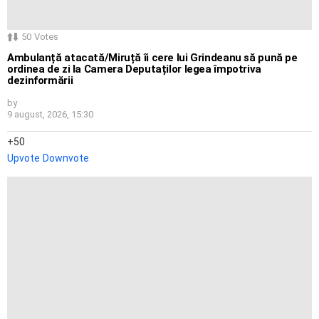
50
Votes
Ambulanță atacată/Miruță îi cere lui Grindeanu să pună pe
ordinea de zi la Camera Deputaților legea împotriva
dezinformării
by
9 august, 2026, 15:30
50
Upvote
Downvote