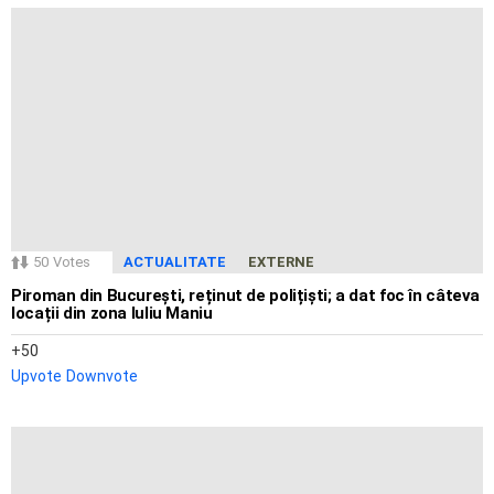
50
Votes
ACTUALITATE
EXTERNE
Piroman din București, reținut de polițiști; a dat foc în câteva
locații din zona Iuliu Maniu
50
Upvote
Downvote