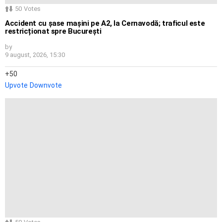
50
Votes
Accident cu șase mașini pe A2, la Cernavodă; traficul este
restricționat spre București
by
9 august, 2026, 15:30
50
Upvote
Downvote