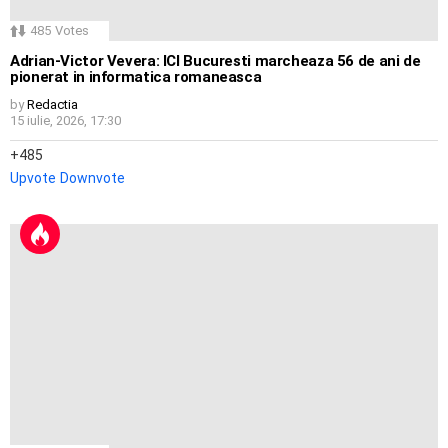
485
Votes
Adrian-Victor Vevera: ICI Bucuresti marcheaza 56 de ani de
pionerat in informatica romaneasca
by
Redactia
15 iulie, 2026, 17:30
485
Upvote
Downvote