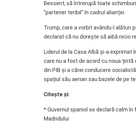
Bessent, să întrerupă toate schimbur
”partener teribil” în cadrul alianței.
Trump, care a vorbit avându-l alături 
declarat că nu dorește să aibă nicio r
Liderul de la Casa Albă și-a exprimat î
care nu a fost de acord cu noua țintă
din PIB și a cărei conducere socialist
spațiul său aerian sau bazele de pe ter
Citeşte şi:
* Guvernul spaniol se declară calm în 
Madridului