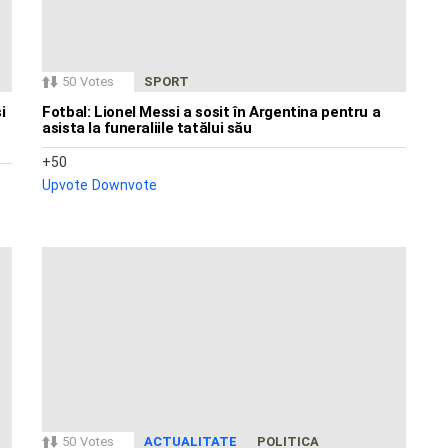
50
Votes
SPORT
i
Fotbal: Lionel Messi a sosit în Argentina pentru a
asista la funeraliile tatălui său
50
Upvote
Downvote
50
Votes
ACTUALITATE
POLITICA