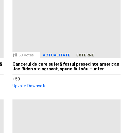
50
Votes
ACTUALITATE
EXTERNE
ă
Cancerul de care suferă fostul președinte american
Joe Biden s-a agravat, spune fiul său Hunter
50
Upvote
Downvote