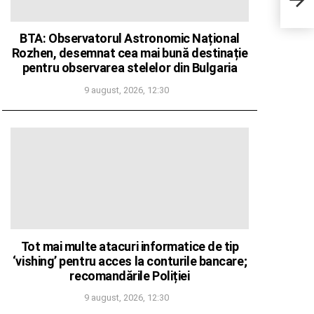
inte
BTA: Observatorul Astronomic Național
Rozhen, desemnat cea mai bună destinație
pentru observarea stelelor din Bulgaria
9 august, 2026, 12:30
Tot mai multe atacuri informatice de tip
‘vishing’ pentru acces la conturile bancare;
recomandările Poliției
9 august, 2026, 12:30