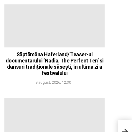
Săptămâna Haferland/ Teaser-ul
documentarului ‘Nadia. The Perfect Ten’ și
dansuri tradiționale săsești, în ultima zi a
festivalului
9 august, 2026, 12:30
UE și
Dane