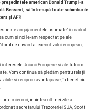
e președintele american Donald Trump i-a
ott Bessent, să întrerupă toate schimburile
ers și AFP.
 respecte angajamentele asumate” în cadrul
șa cum și noi le-am respectat pe ale
ătorul de cuvânt al executivului european,
interesele Uniunii Europene și ale tuturor
ate. Vom continua să pledăm pentru relații
izibile și reciproc avantajoase, în beneficiul
.
arat miercuri, înaintea ultimei zile a
ordonat secretarului Trezoreriei SUA, Scott