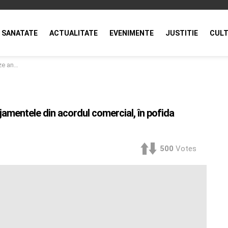
SANATATE
ACTUALITATE
EVENIMENTE
JUSTITIE
CULT
adresa Spaniei
amentele din acordul comercial, în pofida
500
Votes