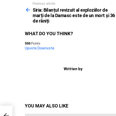
Previous article
See
more
Siria: Bilanțul revizuit al exploziilor de
marți de la Damasc este de un mort și 36
de răniți
WHAT DO YOU THINK?
500
Points
Upvote
Downvote
Written by
YOU MAY ALSO LIKE
i 36