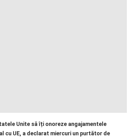
atele Unite să îți onoreze angajamentele
l cu UE, a declarat miercuri un purtător de