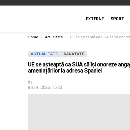
EXTERNE
SPORT
You are here:
Home
Actualitate
UE se așteaptă ca SUA să își onoreze angajamentele din acordul comercial, în pofida amenințărilor la 
ACTUALITATE
SANATATE
UE se așteaptă ca SUA să își onoreze angaj
amenințărilor la adresa Spaniei
by
8 iulie, 2026, 15:30