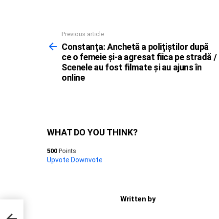
Previous article
See
more
Constanţa: Anchetă a poliţiştilor după
ce o femeie şi-a agresat fiica pe stradă /
Scenele au fost filmate şi au ajuns în
online
WHAT DO YOU THINK?
500
Points
Upvote
Downvote
Written by
ă ce