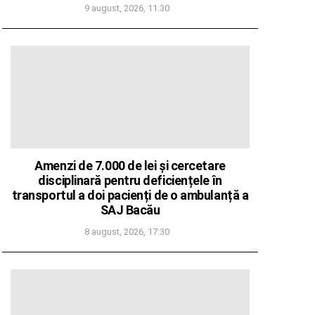
9 august, 2026, 11:30
Amenzi de 7.000 de lei și cercetare
disciplinară pentru deficiențele în
transportul a doi pacienți de o ambulanță a
SAJ Bacău
8 august, 2026, 17:30