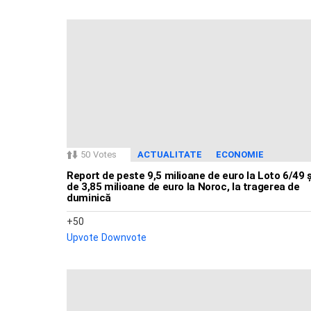
50
Votes
ACTUALITATE
ECONOMIE
Report de peste 9,5 milioane de euro la Loto 6/49 ș
de 3,85 milioane de euro la Noroc, la tragerea de
duminică
50
Upvote
Downvote