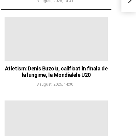
8 august, 2026, 14:31
cu R
a clă
noie
cent
Atletism: Denis Buzoiu, calificat în finala de
la lungime, la Mondialele U20
8 august, 2026, 14:30