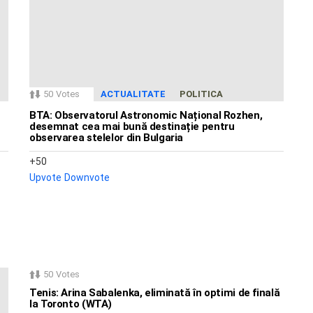
50
Votes
ACTUALITATE
POLITICA
BTA: Observatorul Astronomic Național Rozhen,
desemnat cea mai bună destinație pentru
observarea stelelor din Bulgaria
50
Upvote
Downvote
50
Votes
Tenis: Arina Sabalenka, eliminată în optimi de finală
la Toronto (WTA)