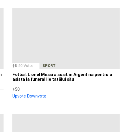
50
Votes
SPORT
i
Fotbal: Lionel Messi a sosit în Argentina pentru a
asista la funeraliile tatălui său
50
Upvote
Downvote