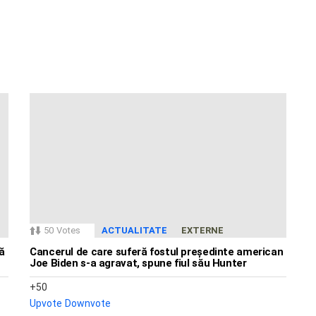
50
Votes
ACTUALITATE
EXTERNE
ă
Cancerul de care suferă fostul președinte american
Joe Biden s-a agravat, spune fiul său Hunter
50
Upvote
Downvote