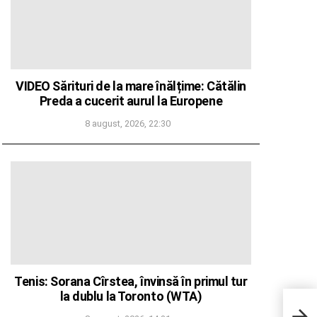
VIDEO Sărituri de la mare înălțime: Cătălin
Preda a cucerit aurul la Europene
8 august, 2026, 22:30
Tenis: Sorana Cîrstea, învinsă în primul tur
Echi
la dublu la Toronto (WTA)
Muni